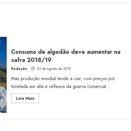
Consumo de algodão deve aumentar na
safra 2018/19
Redação
23 de agosto de 2018
Mas produção mundial tende a cair, com preços por
tonelada em alta e reflexos da guerra comercial...
Read
Leia Mais
more
about
Consumo
de
algodão
deve
aumentar
na