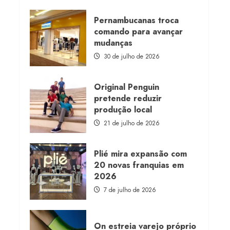
about
Morena
Rosa
Pernambucanas troca
lança
comando para avançar
franquia
com
mudanças
estoque
consignado
30 de julho de 2026
Original Penguin
pretende reduzir
produção local
21 de julho de 2026
Plié mira expansão com
20 novas franquias em
2026
7 de julho de 2026
On estreia varejo próprio