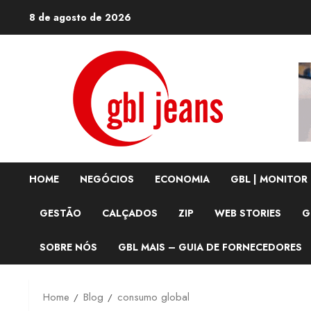
Skip
8 de agosto de 2026
to
content
HOME
NEGÓCIOS
ECONOMIA
GBL | MONITOR
GESTÃO
CALÇADOS
ZIP
WEB STORIES
G
SOBRE NÓS
GBL MAIS – GUIA DE FORNECEDORES
Home
Blog
consumo global