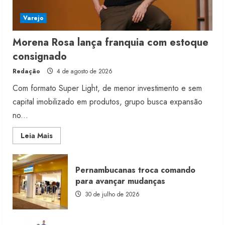
Varejo
Morena Rosa lança franquia com estoque
consignado
Redação
4 de agosto de 2026
Com formato Super Light, de menor investimento e sem
capital imobilizado em produtos, grupo busca expansão
no...
Read
Leia Mais
more
about
Morena
Rosa
Pernambucanas troca comando
lança
franquia
para avançar mudanças
com
estoque
30 de julho de 2026
consignado