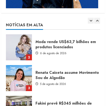
Dia dos Pais reforça retomada da
moda no varejo
7 de agosto de 2026
NOTÍCIAS EM ALTA
1
Moda vende US$63,7 bilhões em
produtos licenciados
6 de agosto de 2026
2
Renata Caixeta assume Movimento
Sou de Algodão
5 de agosto de 2026
3
Fakini prevê R$345 milhões de