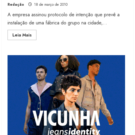
Redação
18 de março de 2010
6 de agosto de 2026
2
A empresa assinou protocolo de intenção que prevê a
instalação de uma fábrica do grupo na cidade,...
Renata Caixeta assume Movimento
Read
Leia Mais
Sou de Algodão
more
about
5 de agosto de 2026
Vicunha
3
negocia
construção
de
fábrica
em
Fakini prevê R$345 milhões de
Cuiabá
receita em 2026
4 de agosto de 2026
4
Projeto testa passaporte digital na
moda nacional
4 de agosto de 2026
5