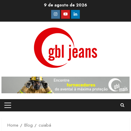
Skip
9 de agosto de 2026
to
Instagram
Youtube
Linkedin
content
Primary
Menu
Home
Blog
cuiabá