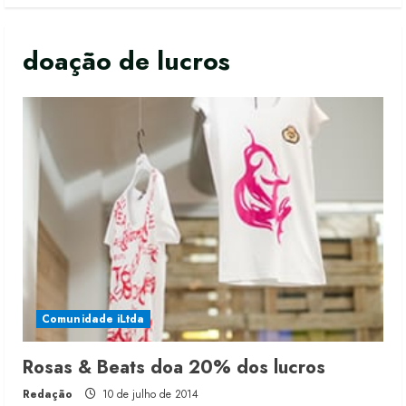
doação de lucros
Comunidade iLtda
Moda vende US$63,7 bilhões em
Rosas & Beats doa 20% dos lucros
produtos licenciados
Redação
10 de julho de 2014
6 de agosto de 2026