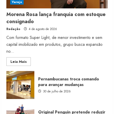
Varejo
Morena Rosa lança franquia com estoque
consignado
Redação
4 de agosto de 2026
Com formato Super Light, de menor investimento e sem
capital imobilizado em produtos, grupo busca expansão
no...
Read
Leia Mais
more
about
Morena
Rosa
Pernambucanas troca comando
lança
franquia
para avançar mudanças
com
estoque
30 de julho de 2026
consignado
Original Penguin pretende reduzir