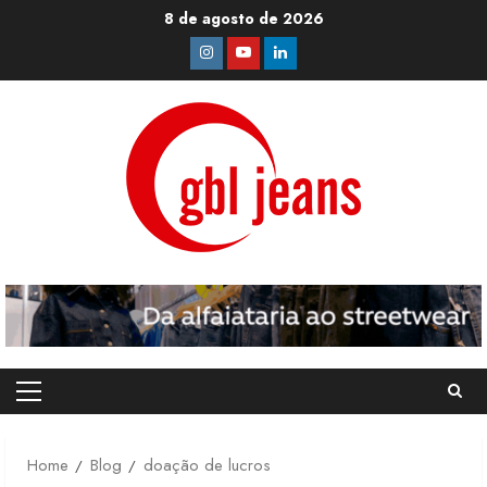
Skip
8 de agosto de 2026
to
Instagram
Youtube
Linkedin
content
Primary
Menu
Home
Blog
doação de lucros