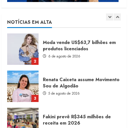
Dia dos Pais reforça retomada da
moda no varejo
7 de agosto de 2026
NOTÍCIAS EM ALTA
1
Moda vende US$63,7 bilhões em
produtos licenciados
6 de agosto de 2026
2
Renata Caixeta assume Movimento
Sou de Algodão
5 de agosto de 2026
3
Fakini prevê R$345 milhões de
receita em 2026