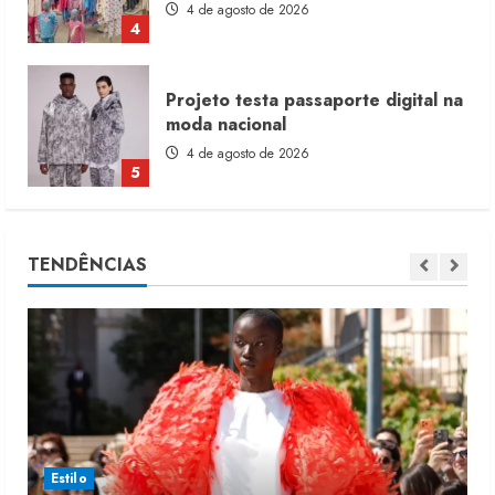
4 de agosto de 2026
4
Projeto testa passaporte digital na
moda nacional
4 de agosto de 2026
5
Dia dos Pais reforça retomada da
TENDÊNCIAS
moda no varejo
7 de agosto de 2026
1
Moda vende US$63,7 bilhões em
produtos licenciados
6 de agosto de 2026
2
Estilo