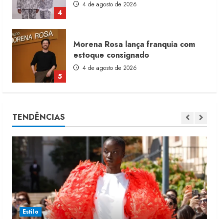
4 de agosto de 2026
4
Morena Rosa lança franquia com
estoque consignado
4 de agosto de 2026
5
Moda vende US$63,7 bilhões em
TENDÊNCIAS
produtos licenciados
6 de agosto de 2026
1
Renata Caixeta assume Movimento
Sou de Algodão
5 de agosto de 2026
2
Estilo