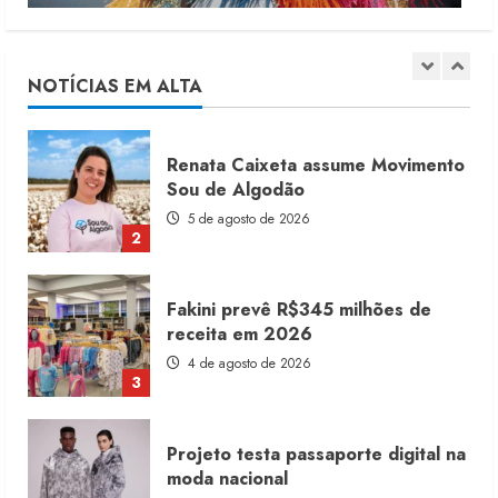
Moda vende US$63,7 bilhões em
produtos licenciados
6 de agosto de 2026
NOTÍCIAS EM ALTA
1
Renata Caixeta assume Movimento
Sou de Algodão
5 de agosto de 2026
2
Fakini prevê R$345 milhões de
receita em 2026
4 de agosto de 2026
3
Projeto testa passaporte digital na
moda nacional