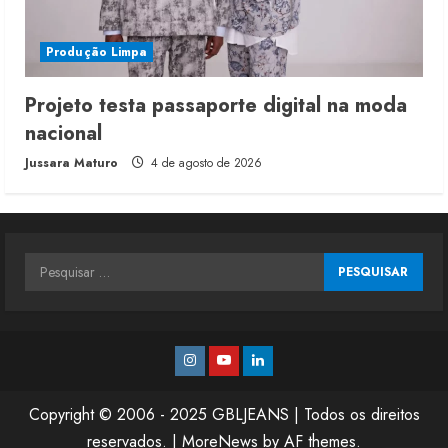
Produção Limpa
Projeto testa passaporte digital na moda
nacional
Jussara Maturo
4 de agosto de 2026
Pesquisar
por:
Instagram
Youtube
Linkedin
Copyright © 2006 - 2025 GBLJEANS | Todos os direitos
reservados.
|
MoreNews
by AF themes.