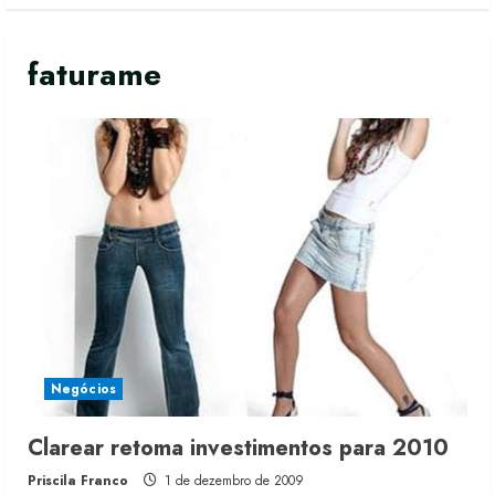
faturame
Negócios
Renata Caixeta assume Movimento
Clarear retoma investimentos para 2010
Sou de Algodão
Priscila Franco
1 de dezembro de 2009
5 de agosto de 2026