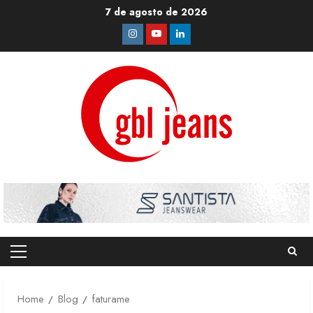
Skip
7 de agosto de 2026
to
Instagram
Youtube
Linkedin
content
Primary
Menu
Home
Blog
faturame