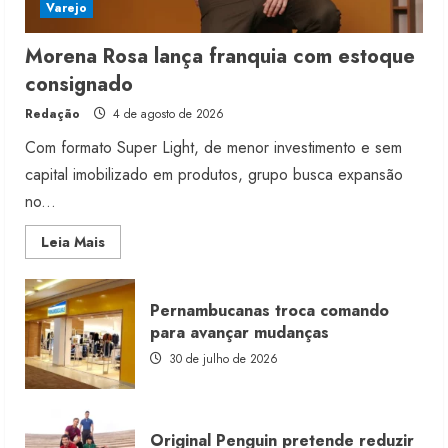
Varejo
Morena Rosa lança franquia com estoque
consignado
Redação
4 de agosto de 2026
Com formato Super Light, de menor investimento e sem
capital imobilizado em produtos, grupo busca expansão
no...
Read
Leia Mais
more
about
Morena
Rosa
Pernambucanas troca comando
lança
franquia
para avançar mudanças
com
estoque
30 de julho de 2026
consignado
Original Penguin pretende reduzir