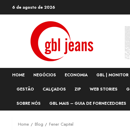
Skip
6 de agosto de 2026
to
content
HOME
NEGÓCIOS
ECONOMIA
GBL | MONITOR
GESTÃO
CALÇADOS
ZIP
WEB STORIES
G
SOBRE NÓS
GBL MAIS – GUIA DE FORNECEDORES
Home
Blog
Fener Capital