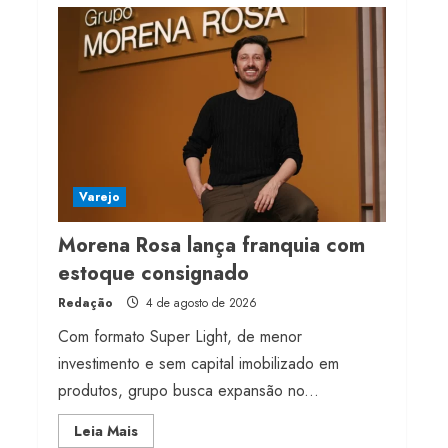
Projeto testa passaporte
digital na moda nacional
4 de agosto de 2026
4
Morena Rosa lança
franquia com estoque
consignado
Varejo
4 de agosto de 2026
5
Morena Rosa lança franquia com
estoque consignado
Redação
4 de agosto de 2026
Com formato Super Light, de menor
investimento e sem capital imobilizado em
produtos, grupo busca expansão no...
Read
Leia Mais
more