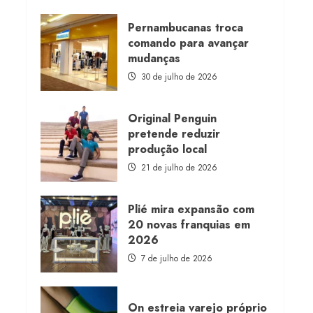
about
Morena
Rosa
Pernambucanas troca
lança
comando para avançar
franquia
com
mudanças
estoque
consignado
30 de julho de 2026
Original Penguin
pretende reduzir
produção local
21 de julho de 2026
Plié mira expansão com
20 novas franquias em
2026
7 de julho de 2026
On estreia varejo próprio