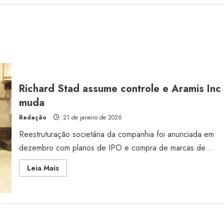
Richard Stad assume controle e Aramis Inc
muda
Redação
21 de janeiro de 2026
Reestruturação societária da companhia foi anunciada em
dezembro com planos de IPO e compra de marcas de...
Read
Leia Mais
more
about
Richard
Stad
assume
controle
e
Aramis