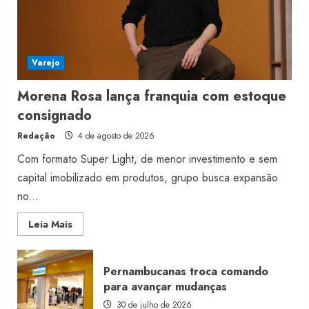
Varejo
Morena Rosa lança franquia com estoque
consignado
Redação
4 de agosto de 2026
Com formato Super Light, de menor investimento e sem
capital imobilizado em produtos, grupo busca expansão
no...
Read
Leia Mais
more
about
Morena
Rosa
Pernambucanas troca comando
lança
franquia
para avançar mudanças
com
estoque
30 de julho de 2026