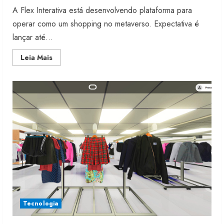
A Flex Interativa está desenvolvendo plataforma para
operar como um shopping no metaverso. Expectativa é
lançar até...
Read
Leia Mais
more
about
Flex
desenvolve
shopping
no
metaverso
Moda vende US$63,7 bilhões em
produtos licenciados
6 de agosto de 2026
Tecnologia
2