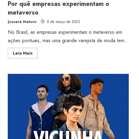
Por quê empresas experimentam o
Renata Caixeta assume Movimento
metaverso
Sou de Algodão
Jussara Maturo
8 de março de 2022
5 de agosto de 2026
3
No Brasil, as empresas experimentam o metaverso em
ações pontuais, mas uma grande varejista de moda tem...
Fakini prevê R$345 milhões de
Read
Leia Mais
receita em 2026
more
about
4 de agosto de 2026
Por
4
quê
empresas
experimentam
o
metaverso
Projeto testa passaporte digital na
moda nacional
4 de agosto de 2026
5
Dia dos Pais reforça retomada da
moda no varejo