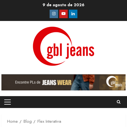
Skip
9 de agosto de 2026
to
Instagram
Youtube
Linkedin
content
Primary
Menu
Home
Blog
Flex Interativa