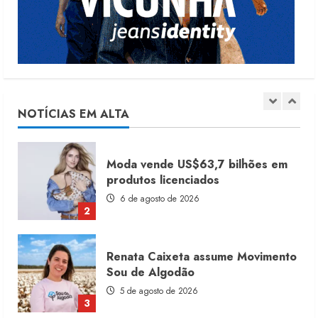
7 de agosto de 2026
1
Moda vende US$63,7 bilhões em
produtos licenciados
6 de agosto de 2026
NOTÍCIAS EM ALTA
2
Renata Caixeta assume Movimento
Sou de Algodão
5 de agosto de 2026
3
Fakini prevê R$345 milhões de
receita em 2026
4 de agosto de 2026
4