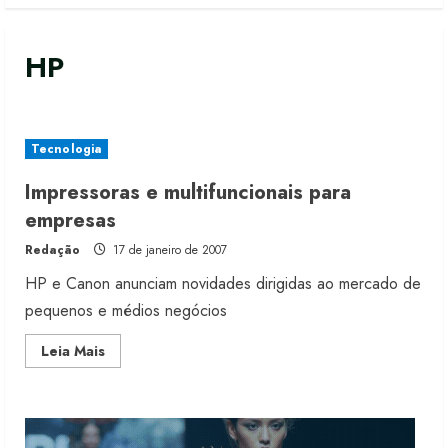
HP
Tecnologia
Impressoras e multifuncionais para
Moda vende US$63,7 bilhões em
empresas
produtos licenciados
Redação
17 de janeiro de 2007
6 de agosto de 2026
2
HP e Canon anunciam novidades dirigidas ao mercado de
pequenos e médios negócios
Renata Caixeta assume Movimento
Read
Leia Mais
Sou de Algodão
more
about
5 de agosto de 2026
Impressoras
3
e
multifuncionais
para