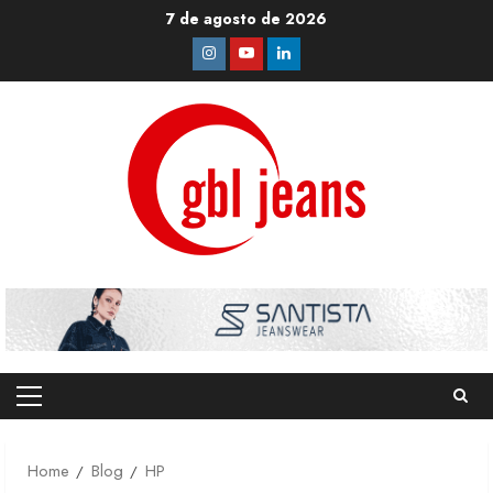
Skip
7 de agosto de 2026
to
Instagram
Youtube
Linkedin
content
Primary
Menu
Home
Blog
HP