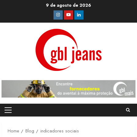
Skip
9 de agosto de 2026
to
Instagram
Youtube
Linkedin
content
Primary
Menu
Home
Blog
indicadores sociais