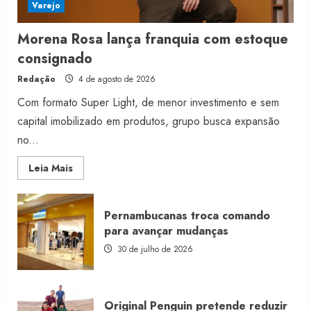
Varejo
Morena Rosa lança franquia com estoque
consignado
Redação
4 de agosto de 2026
Com formato Super Light, de menor investimento e sem
capital imobilizado em produtos, grupo busca expansão
no...
Read
Leia Mais
more
about
Morena
Rosa
Pernambucanas troca comando
lança
franquia
para avançar mudanças
com
estoque
30 de julho de 2026
consignado
Original Penguin pretende reduzir