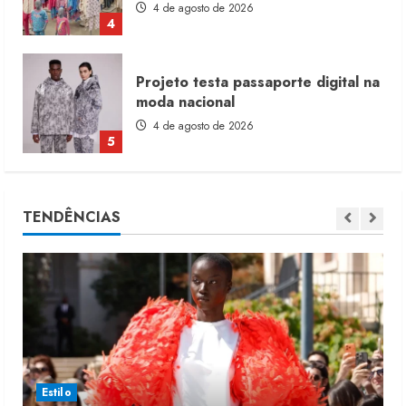
4 de agosto de 2026
4
Projeto testa passaporte digital na
moda nacional
4 de agosto de 2026
5
Dia dos Pais reforça retomada da
moda no varejo
TENDÊNCIAS
7 de agosto de 2026
1
Moda vende US$63,7 bilhões em
produtos licenciados
6 de agosto de 2026
2
Estilo