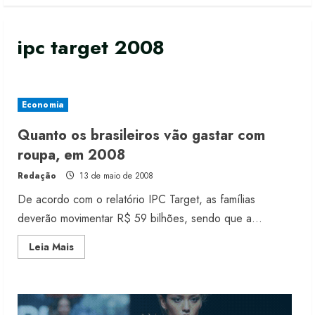
ipc target 2008
Economia
Quanto os brasileiros vão gastar com
Renata Caixeta assume Movimento
roupa, em 2008
Sou de Algodão
Redação
13 de maio de 2008
5 de agosto de 2026
2
De acordo com o relatório IPC Target, as famílias
deverão movimentar R$ 59 bilhões, sendo que a...
Fakini prevê R$345 milhões de
Read
Leia Mais
receita em 2026
more
about
4 de agosto de 2026
Quanto
3
os
brasileiros
vão