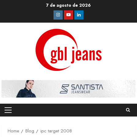
Skip
7 de agosto de 2026
to
Instagram
Youtube
Linkedin
content
Primary
Menu
Home
Blog
ipc target 2008