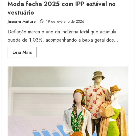
Moda fecha 2025 com IPP estável no
vestuário
Jussara Maturo
19 de fevereiro de 2026
Deflação marca o ano da indústria têxtil que acumula
queda de 1,03%, acompanhando a baixa geral dos...
Read
Leia Mais
more
about
Moda
fecha
2025
com
IPP
estável
no
vestuário