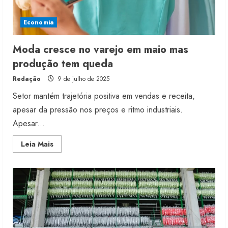
Economia
Moda cresce no varejo em maio mas
produção tem queda
Redação
9 de julho de 2025
Setor mantém trajetória positiva em vendas e receita,
apesar da pressão nos preços e ritmo industriais.
Apesar...
Read
Leia Mais
more
about
Moda
cresce
no
varejo
em
maio
mas
produção
tem