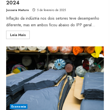
2024
Jussara Maturo
5 de fevereiro de 2025
Inflação da indústria nos dois setores teve desempenho
diferente, mas em ambos ficou abaixo do IPP geral...
Read
Leia Mais
more
about
IPP
de
vestuário
e
têxtil
acumulam
alta
em
2024
Moda vende US$63,7 bilhões em
produtos licenciados
Economia
6 de agosto de 2026