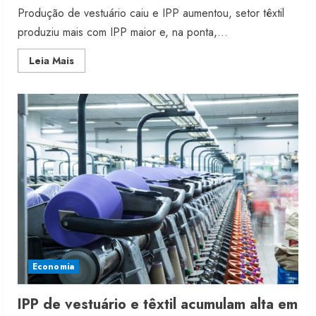
Produção de vestuário caiu e IPP aumentou, setor têxtil
produziu mais com IPP maior e, na ponta,...
Read
Leia Mais
more
about
Indicadores
de
janeiro
deixam
cenário
nublado
Economia
IPP de vestuário e têxtil acumulam alta em