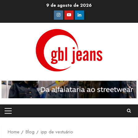
Skip
9 de agosto de 2026
to
Instagram
Youtube
Linkedin
content
Primary
Menu
Home
Blog
ipp de vestuário