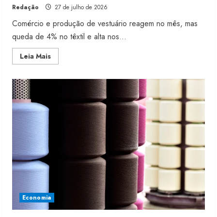
Redação
27 de julho de 2026
Comércio e produção de vestuário reagem no mês, mas
queda de 4% no têxtil e alta nos...
Read
Leia Mais
more
about
INDICADORES
DE
MODA
2026:
Varejo
cresce
e
têxtil
cai
em
maio
Economia