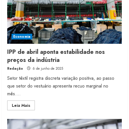
queda
Economia
IPP de abril aponta estabilidade nos
preços da indústria
Redação
6 de junho de 2025
Setor têxtil registra discreta variação positiva, ao passo
que setor do vestuário apresenta recuo marginal no
mês....
Read
Leia Mais
more
about
IPP
de
abril