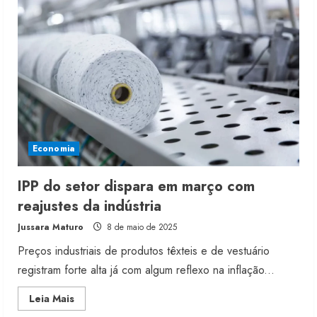
aponta
estabilidade
nos
preços
da
indústria
Economia
IPP do setor dispara em março com
reajustes da indústria
Jussara Maturo
8 de maio de 2025
Preços industriais de produtos têxteis e de vestuário
registram forte alta já com algum reflexo na inflação...
Read
Leia Mais
more