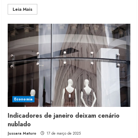
Read
Leia Mais
more
about
IPP
de
vestuário
recua
0,94%
em
fevereiro
ante
janeiro
Economia
Indicadores de janeiro deixam cenário
nublado
Jussara Maturo
17 de março de 2025