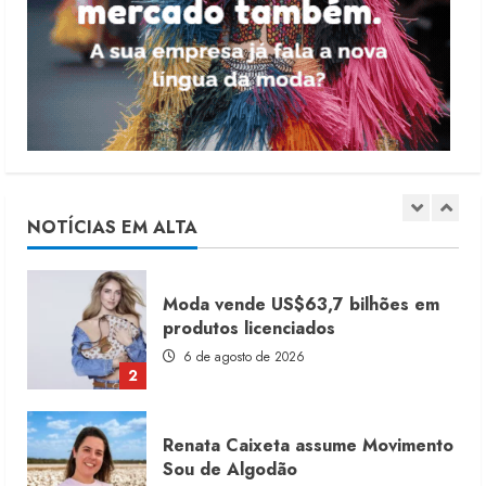
Dia dos Pais reforça retomada da
moda no varejo
7 de agosto de 2026
1
Moda vende US$63,7 bilhões em
produtos licenciados
6 de agosto de 2026
NOTÍCIAS EM ALTA
2
Renata Caixeta assume Movimento
Sou de Algodão
5 de agosto de 2026
3
Fakini prevê R$345 milhões de
receita em 2026