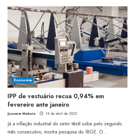
about
IPP
do
setor
dispara
em
março
com
reajustes
da
indústria
Economia
IPP de vestuário recua 0,94% em
fevereiro ante janeiro
Jussara Maturo
14 de abril de 2025
Já a inflação industrial do setor têxtil sobe pelo segundo
mês consecutivo, mostra pesquisa do IBGE. O...