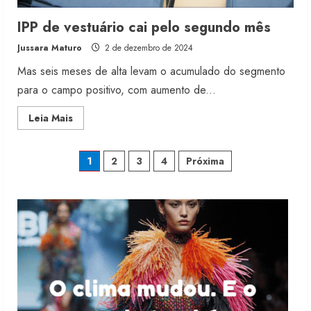
2
IPP de vestuário cai pelo segundo mês
Jussara Maturo
2 de dezembro de 2024
Renata Caixeta assume Movimento
Sou de Algodão
Mas seis meses de alta levam o acumulado do segmento
5 de agosto de 2026
para o campo positivo, com aumento de...
3
Read
Leia Mais
more
about
Fakini prevê R$345 milhões de
IPP
de
Paginação
receita em 2026
1
2
3
4
Próxima
vestuário
cai
4 de agosto de 2026
pelo
de
4
segundo
mês
posts
Projeto testa passaporte digital na
moda nacional
4 de agosto de 2026
5