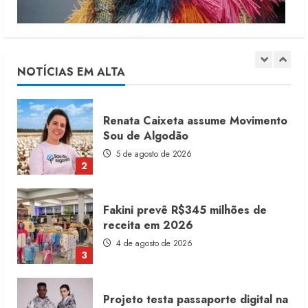
Renata Caixeta assume Movimento
Sou de Algodão
5 de agosto de 2026
NOTÍCIAS EM ALTA
2
Fakini prevê R$345 milhões de
receita em 2026
4 de agosto de 2026
3
Projeto testa passaporte digital na
moda nacional
4 de agosto de 2026
4
Morena Rosa lança franquia com