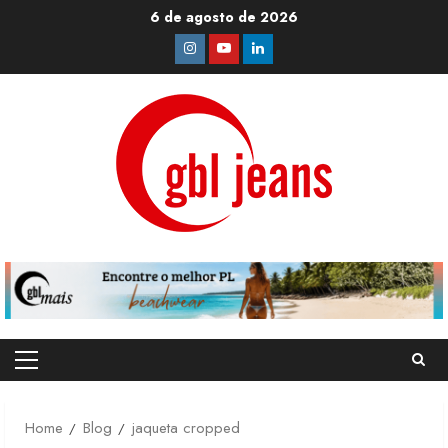
Skip
6 de agosto de 2026
to
Instagram
Youtube
Linkedin
content
Primary
Menu
Home
Blog
jaqueta cropped