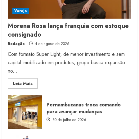
Varejo
Morena Rosa lança franquia com estoque
consignado
Redação
4 de agosto de 2026
Com formato Super Light, de menor investimento e sem
capital imobilizado em produtos, grupo busca expansão
no...
Read
Leia Mais
more
about
Morena
Rosa
Pernambucanas troca comando
lança
franquia
para avançar mudanças
com
estoque
30 de julho de 2026
consignado