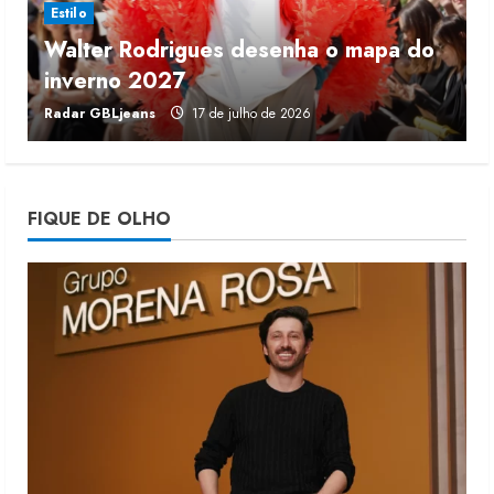
Estilo
Walter Rodrigues desenha o mapa do
Projeto testa passaporte digital na
inverno 2027
r
moda nacional
Radar GBLjeans
17 de julho de 2026
J
4 de agosto de 2026
4
Morena Rosa lança franquia com
FIQUE DE OLHO
estoque consignado
4 de agosto de 2026
5