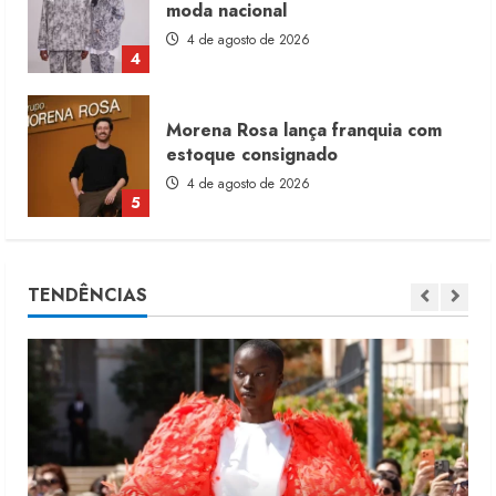
estoque consignado
4 de agosto de 2026
5
Moda vende US$63,7 bilhões em
produtos licenciados
6 de agosto de 2026
1
Renata Caixeta assume Movimento
TENDÊNCIAS
Sou de Algodão
5 de agosto de 2026
2
Fakini prevê R$345 milhões de
receita em 2026
4 de agosto de 2026
3