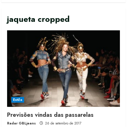
jaqueta cropped
Renata Caixeta assume Movimento
Sou de Algodão
5 de agosto de 2026
Estilo
2
Previsões vindas das passarelas
Fakini prevê R$345 milhões de
Radar GBLjeans
26 de setembro de 2017
receita em 2026