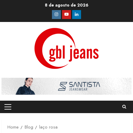
Skip
8 de agosto de 2026
to
Instagram
Youtube
Linkedin
content
Primary
Menu
Home
Blog
laço rosa