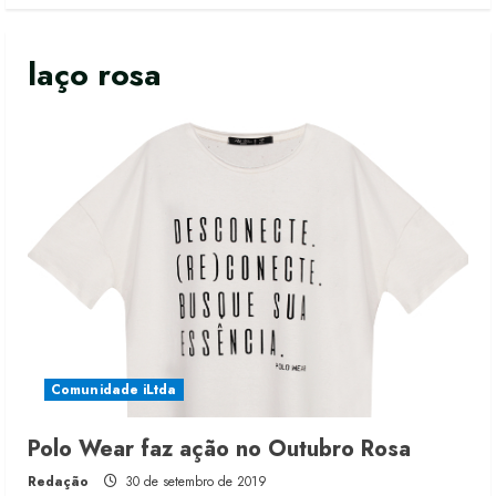
laço rosa
Comunidade iLtda
Moda vende US$63,7 bilhões em
Polo Wear faz ação no Outubro Rosa
produtos licenciados
Redação
30 de setembro de 2019
6 de agosto de 2026