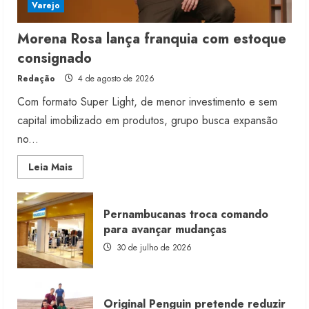
Varejo
Morena Rosa lança franquia com estoque
consignado
Redação
4 de agosto de 2026
Com formato Super Light, de menor investimento e sem
capital imobilizado em produtos, grupo busca expansão
no...
Read
Leia Mais
more
about
Morena
Rosa
Pernambucanas troca comando
lança
franquia
para avançar mudanças
com
estoque
30 de julho de 2026
consignado
Original Penguin pretende reduzir