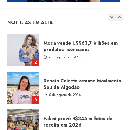
Dia dos Pais reforça retomada da
moda no varejo
7 de agosto de 2026
NOTÍCIAS EM ALTA
1
Moda vende US$63,7 bilhões em
produtos licenciados
6 de agosto de 2026
2
Renata Caixeta assume Movimento
Sou de Algodão
5 de agosto de 2026
3
Fakini prevê R$345 milhões de
receita em 2026