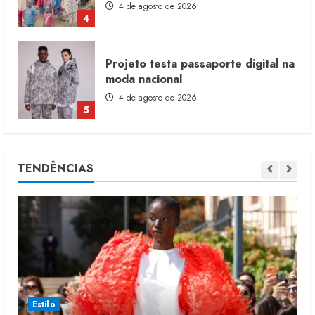
4 de agosto de 2026
4
Projeto testa passaporte digital na
moda nacional
4 de agosto de 2026
5
Dia dos Pais reforça retomada da
TENDÊNCIAS
moda no varejo
7 de agosto de 2026
1
Moda vende US$63,7 bilhões em
produtos licenciados
6 de agosto de 2026
2
Estilo