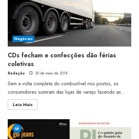
Negócios
CDs fecham e confecções dão férias
coletivas
Redação
30 de maio de 2018
Sem a volta completa do combustível nos postos, os
consumidores sumiram das lojas de varejo fazendo as...
Read
Leia Mais
more
about
CDs
fecham
e
confecções
dão