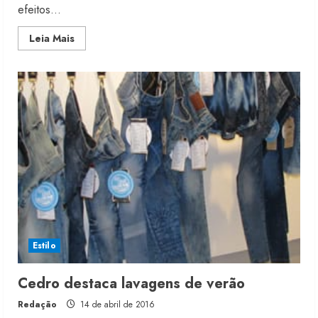
efeitos...
Read
Leia Mais
more
about
Texpal
lança
índigo
para
lavanderia
Estilo
Cedro destaca lavagens de verão
Redação
14 de abril de 2016