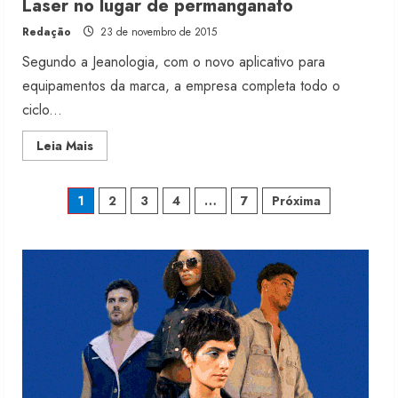
Laser no lugar de permanganato
2
Redação
23 de novembro de 2015
Segundo a Jeanologia, com o novo aplicativo para
Renata Caixeta assume Movimento
Sou de Algodão
equipamentos da marca, a empresa completa todo o
5 de agosto de 2026
ciclo...
3
Read
Leia Mais
more
about
Fakini prevê R$345 milhões de
Laser
Paginação
no
receita em 2026
1
2
3
4
…
7
Próxima
lugar
de
4 de agosto de 2026
de
permanganato
4
posts
Projeto testa passaporte digital na
moda nacional
4 de agosto de 2026
5