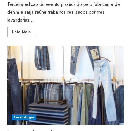
Terceira edição do evento promovido pelo fabricante de
denim e sarja reúne trabalhos realizados por três
lavanderias...
Read
Leia Mais
more
about
Cedro
destaca
lavagens
de
verão
Moda vende US$63,7 bilhões em
Tecnologia
produtos licenciados
6 de agosto de 2026