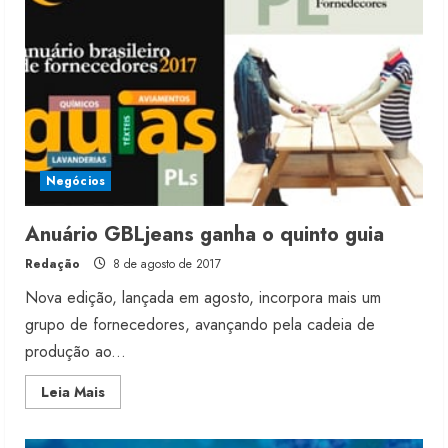
férias
coletivas
Negócios
Anuário GBLjeans ganha o quinto guia
Redação
8 de agosto de 2017
Nova edição, lançada em agosto, incorpora mais um
grupo de fornecedores, avançando pela cadeia de
produção ao...
Read
Leia Mais
more
about
Anuário
GBLjeans