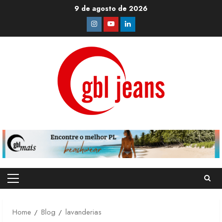
Skip
9 de agosto de 2026
to
Instagram
Youtube
Linkedin
content
Primary
Menu
Home
Blog
lavanderias