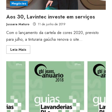
Negócios
Aos 30, Lavintec investe em serviços
Jussara Maturo
11 de junho de 2019
Com o lançamento da cartela de cores 2020, previsto
para julho, a tinturaria gaúcha renova o site...
Read
Leia Mais
more
about
Aos
30,
Lavintec
investe
em
serviços