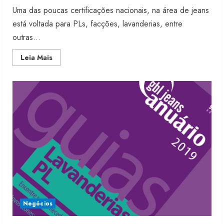
Uma das poucas certificações nacionais, na área de jeans
está voltada para PLs, facções, lavanderias, entre
outras...
Read
Leia Mais
more
about
Selo
ABVtex
tem
aumento
de
procura
Negócios