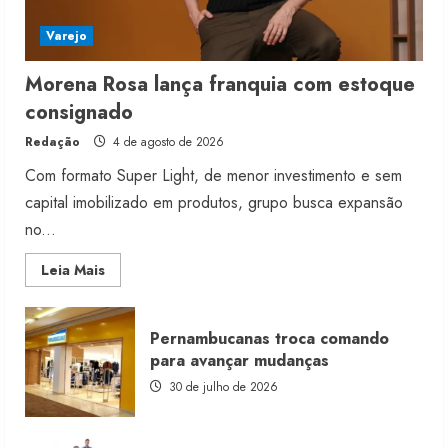
Varejo
Morena Rosa lança franquia com estoque
consignado
Redação
4 de agosto de 2026
Com formato Super Light, de menor investimento e sem
capital imobilizado em produtos, grupo busca expansão
no...
Read
Leia Mais
more
about
Morena
Rosa
Pernambucanas troca comando
lança
franquia
para avançar mudanças
com
estoque
30 de julho de 2026
consignado