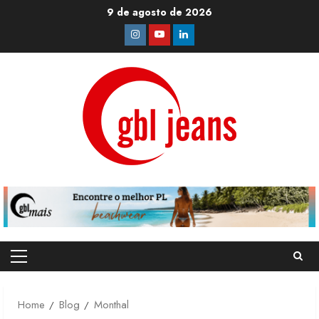
Skip
9 de agosto de 2026
to
Instagram
Youtube
Linkedin
content
Primary
Menu
Home
Blog
Monthal