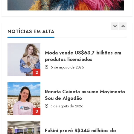
Dia dos Pais reforça retomada da
moda no varejo
7 de agosto de 2026
NOTÍCIAS EM ALTA
1
Moda vende US$63,7 bilhões em
produtos licenciados
6 de agosto de 2026
2
Renata Caixeta assume Movimento
Sou de Algodão
5 de agosto de 2026
3
Fakini prevê R$345 milhões de