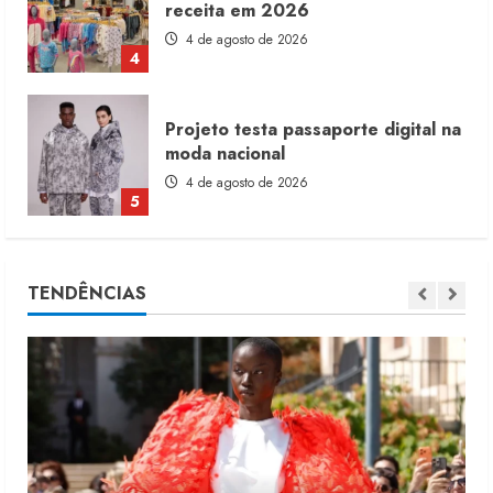
moda nacional
4 de agosto de 2026
5
Dia dos Pais reforça retomada da
moda no varejo
7 de agosto de 2026
1
Moda vende US$63,7 bilhões em
TENDÊNCIAS
produtos licenciados
6 de agosto de 2026
2
Renata Caixeta assume Movimento
Sou de Algodão
5 de agosto de 2026
3