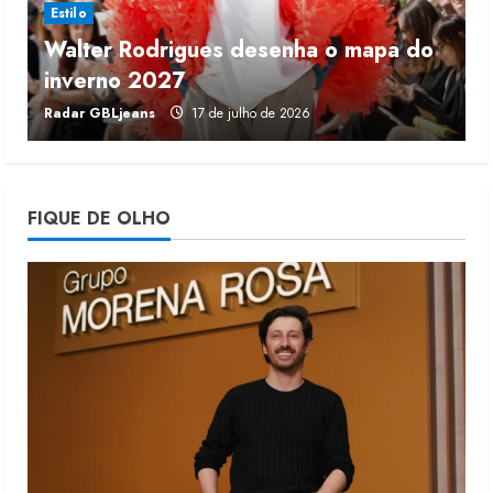
Estilo
Walter Rodrigues desenha o mapa do
Fakini prevê R$345 milhões de
inverno 2027
r
receita em 2026
Radar GBLjeans
17 de julho de 2026
J
4 de agosto de 2026
4
Projeto testa passaporte digital na
FIQUE DE OLHO
moda nacional
4 de agosto de 2026
5