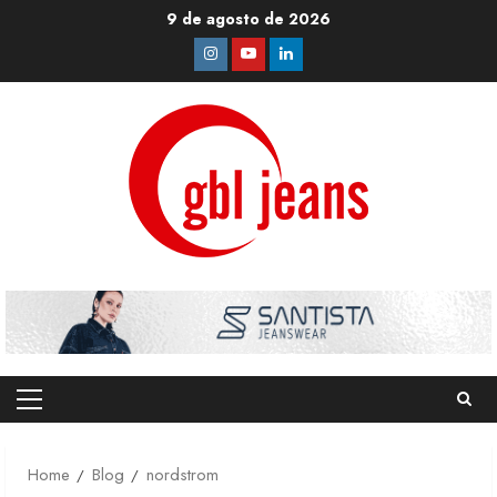
Skip
9 de agosto de 2026
to
Instagram
Youtube
Linkedin
content
Primary
Menu
Home
Blog
nordstrom