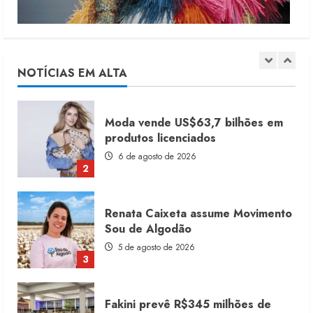
Moda vende US$63,7 bilhões em
produtos licenciados
6 de agosto de 2026
NOTÍCIAS EM ALTA
2
Renata Caixeta assume Movimento
Sou de Algodão
5 de agosto de 2026
3
Fakini prevê R$345 milhões de
receita em 2026
4 de agosto de 2026
4
Projeto testa passaporte digital na