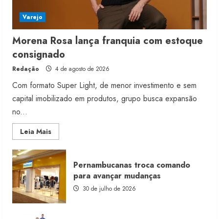
Varejo
Morena Rosa lança franquia com estoque
consignado
Redação
4 de agosto de 2026
Com formato Super Light, de menor investimento e sem
capital imobilizado em produtos, grupo busca expansão
no...
Read
Leia Mais
more
about
Morena
Rosa
Pernambucanas troca comando
lança
franquia
para avançar mudanças
com
estoque
30 de julho de 2026
consignado