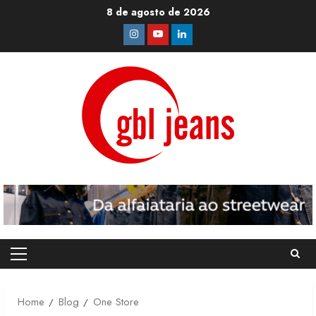
Skip
8 de agosto de 2026
to
Instagram
Youtube
Linkedin
content
Primary
Menu
Home
Blog
One Store