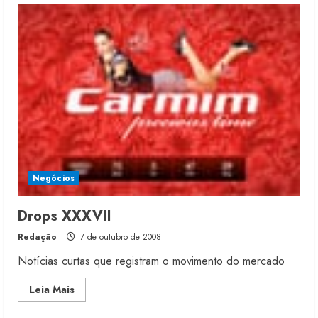
One
Store
encerra
o
ano
com
crescimento
de
370%
Negócios
Moda vende US$63,7 bilhões em
produtos licenciados
Drops XXXVII
6 de agosto de 2026
2
Redação
7 de outubro de 2008
Notícias curtas que registram o movimento do mercado
Renata Caixeta assume Movimento
Read
Leia Mais
Sou de Algodão
more
about
5 de agosto de 2026