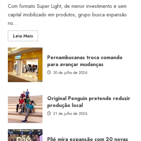
Com formato Super Light, de menor investimento e sem
capital imobilizado em produtos, grupo busca expansão
no...
Read
Leia Mais
more
about
Morena
Rosa
Pernambucanas troca comando
lança
franquia
para avançar mudanças
com
estoque
30 de julho de 2026
consignado
Original Penguin pretende reduzir
produção local
21 de julho de 2026
Plié mira expansão com 20 novas