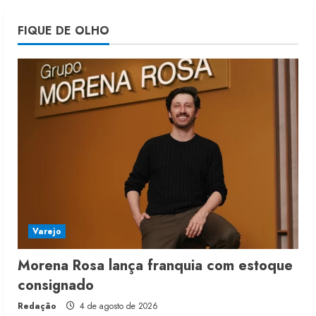
Fakini prevê R$345 milhões de
FIQUE DE OLHO
receita em 2026
4 de agosto de 2026
4
Projeto testa passaporte digital na
moda nacional
4 de agosto de 2026
5
Varejo
Morena Rosa lança franquia com estoque
consignado
Redação
4 de agosto de 2026