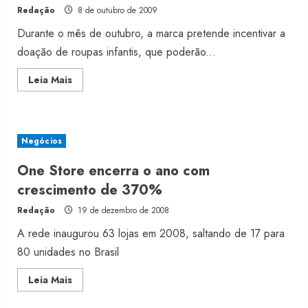
Redação
8 de outubro de 2009
Durante o mês de outubro, a marca pretende incentivar a
doação de roupas infantis, que poderão...
Read
Leia Mais
more
about
Marisol
promove
campanha
para
Negócios
ajudar
crianças
carentes
One Store encerra o ano com
crescimento de 370%
Redação
19 de dezembro de 2008
A rede inaugurou 63 lojas em 2008, saltando de 17 para
80 unidades no Brasil
Read
Leia Mais
more
about