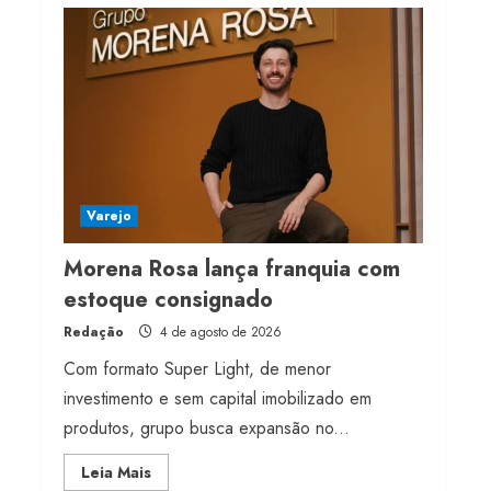
Projeto testa passaporte
digital na moda nacional
4 de agosto de 2026
4
Morena Rosa lança
franquia com estoque
consignado
Varejo
4 de agosto de 2026
5
Morena Rosa lança franquia com
estoque consignado
Redação
4 de agosto de 2026
Com formato Super Light, de menor
investimento e sem capital imobilizado em
produtos, grupo busca expansão no...
Read
Leia Mais
more