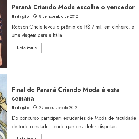
Paraná Criando Moda escolhe o vencedor
Redação
8 de novembro de 2012
Robson Oriole levou o prêmio de R$ 7 mil, em dinheiro, e
uma viagem para a Itália.
Read
Leia Mais
more
about
Paraná
Criando
Moda
escolhe
o
vencedor
Final do Paraná Criando Moda é esta
semana
Redação
29 de outubro de 2012
Do concurso participam estudantes de Moda de faculdade
de todo o estado, sendo que dez deles disputam...
Read
Leia Mais