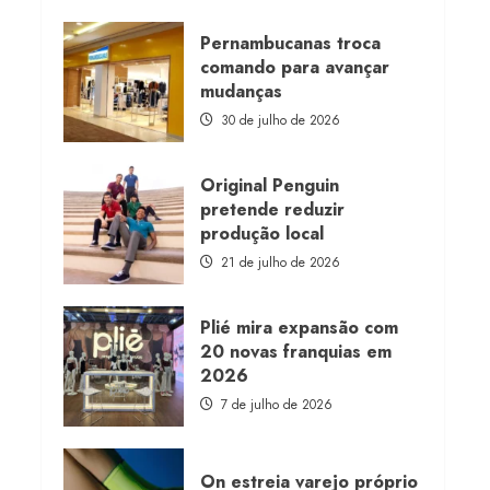
about
Morena
Rosa
Pernambucanas troca
lança
comando para avançar
franquia
com
mudanças
estoque
consignado
30 de julho de 2026
Original Penguin
pretende reduzir
produção local
21 de julho de 2026
Plié mira expansão com
20 novas franquias em
2026
7 de julho de 2026
On estreia varejo próprio