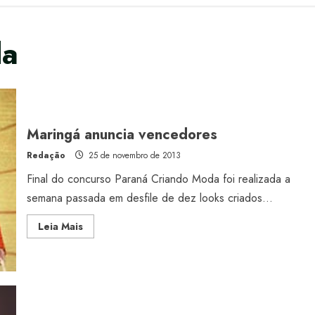
da
Maringá anuncia vencedores
Redação
25 de novembro de 2013
Final do concurso Paraná Criando Moda foi realizada a
semana passada em desfile de dez looks criados...
Read
Leia Mais
more
about
Maringá
anuncia
vencedores