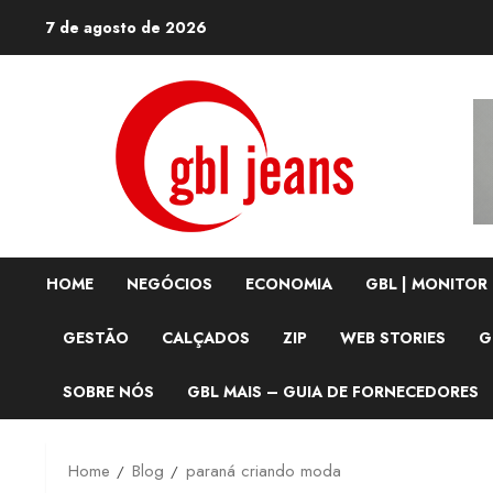
Skip
7 de agosto de 2026
to
content
HOME
NEGÓCIOS
ECONOMIA
GBL | MONITOR
GESTÃO
CALÇADOS
ZIP
WEB STORIES
G
SOBRE NÓS
GBL MAIS – GUIA DE FORNECEDORES
Home
Blog
paraná criando moda