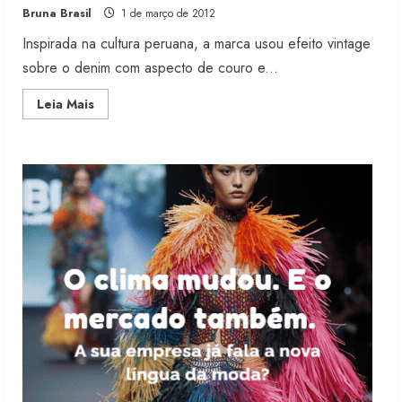
Bruna Brasil
1 de março de 2012
6 de agosto de 2026
2
Inspirada na cultura peruana, a marca usou efeito vintage
sobre o denim com aspecto de couro e...
Renata Caixeta assume Movimento
Read
Leia Mais
Sou de Algodão
more
about
5 de agosto de 2026
Jeather
3
volta
a
despontar
no
inverno
Fakini prevê R$345 milhões de
da
receita em 2026
Damyller
4 de agosto de 2026
4
Projeto testa passaporte digital na
moda nacional
4 de agosto de 2026
5