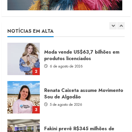
Dia dos Pais reforça retomada da
moda no varejo
7 de agosto de 2026
NOTÍCIAS EM ALTA
1
Moda vende US$63,7 bilhões em
produtos licenciados
6 de agosto de 2026
2
Renata Caixeta assume Movimento
Sou de Algodão
5 de agosto de 2026
3
Fakini prevê R$345 milhões de