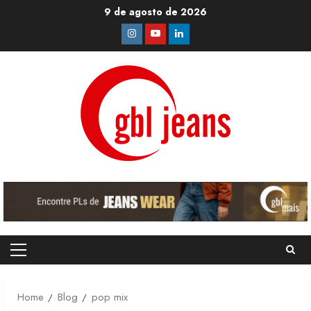
Skip
9 de agosto de 2026
to
Instagram
Youtube
Linkedin
content
Primary
Menu
Home
Blog
pop mix