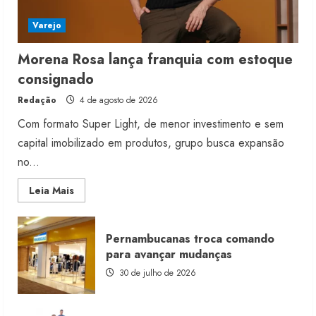
Varejo
Morena Rosa lança franquia com estoque
consignado
Redação
4 de agosto de 2026
Com formato Super Light, de menor investimento e sem
capital imobilizado em produtos, grupo busca expansão
no...
Read
Leia Mais
more
about
Morena
Rosa
Pernambucanas troca comando
lança
franquia
para avançar mudanças
com
estoque
30 de julho de 2026
consignado