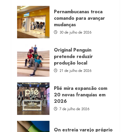
about
Morena
Rosa
Pernambucanas troca
lança
comando para avançar
franquia
com
mudanças
estoque
consignado
30 de julho de 2026
Original Penguin
pretende reduzir
produção local
21 de julho de 2026
Plié mira expansão com
20 novas franquias em
2026
7 de julho de 2026
On estreia varejo próprio