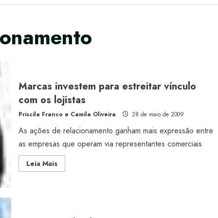
ionamento
Marcas investem para estreitar vínculo
com os lojistas
Priscila Franco e Camila Oliveira
28 de maio de 2009
As ações de relacionamento ganham mais expressão entre
as empresas que operam via representantes comerciais
Read
Leia Mais
more
about
Marcas
investem
para
estreitar
vínculo
com