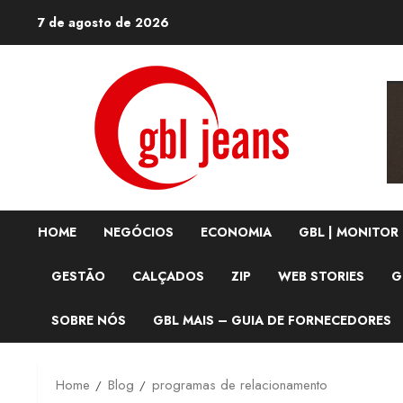
Skip
7 de agosto de 2026
to
content
HOME
NEGÓCIOS
ECONOMIA
GBL | MONITOR
GESTÃO
CALÇADOS
ZIP
WEB STORIES
G
SOBRE NÓS
GBL MAIS – GUIA DE FORNECEDORES
Home
Blog
programas de relacionamento