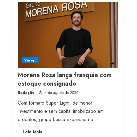
milhões de receita em
2026
4 de agosto de 2026
4
Projeto testa passaporte
digital na moda nacional
4 de agosto de 2026
Varejo
5
Morena Rosa lança franquia com
estoque consignado
Redação
4 de agosto de 2026
Com formato Super Light, de menor
investimento e sem capital imobilizado em
produtos, grupo busca expansão no...
Read
Leia Mais
more