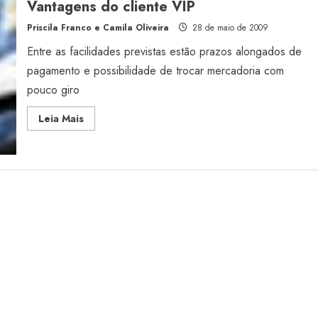
Vantagens do cliente VIP
os
lojistas
Priscila Franco e Camila Oliveira
28 de maio de 2009
Entre as facilidades previstas estão prazos alongados de
pagamento e possibilidade de trocar mercadoria com
pouco giro
Read
Leia Mais
more
about
Vantagens
do
cliente
VIP