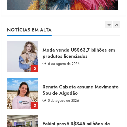
Dia dos Pais reforça retomada da
moda no varejo
7 de agosto de 2026
NOTÍCIAS EM ALTA
1
Moda vende US$63,7 bilhões em
produtos licenciados
6 de agosto de 2026
2
Renata Caixeta assume Movimento
Sou de Algodão
5 de agosto de 2026
3
Fakini prevê R$345 milhões de