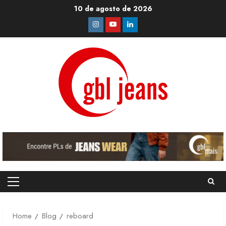
Skip
10 de agosto de 2026
to
Instagram
Youtube
Linkedin
content
Primary
Menu
Home
Blog
reboard