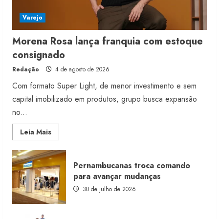
Varejo
Morena Rosa lança franquia com estoque
consignado
Redação
4 de agosto de 2026
Com formato Super Light, de menor investimento e sem
capital imobilizado em produtos, grupo busca expansão
no...
Read
Leia Mais
more
about
Morena
Rosa
Pernambucanas troca comando
lança
franquia
para avançar mudanças
com
estoque
30 de julho de 2026
consignado