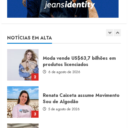
5
Dia dos Pais reforça retomada da
moda no varejo
7 de agosto de 2026
NOTÍCIAS EM ALTA
1
Moda vende US$63,7 bilhões em
produtos licenciados
6 de agosto de 2026
2
Renata Caixeta assume Movimento
Sou de Algodão
5 de agosto de 2026
3