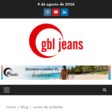
Skip
9 de agosto de 2026
to
Instagram
Youtube
Linkedin
content
Primary
Menu
Home
Blog
resina de poliester