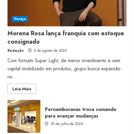
Varejo
Morena Rosa lança franquia com estoque
consignado
Redação
4 de agosto de 2026
Com formato Super Light, de menor investimento e sem
capital imobilizado em produtos, grupo busca expansão
no...
Read
Leia Mais
more
about
Morena
Rosa
Pernambucanas troca comando
lança
franquia
para avançar mudanças
com
estoque
30 de julho de 2026
consignado