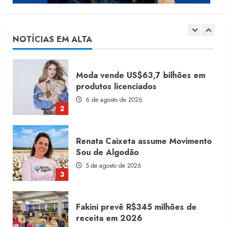
Moda vende US$63,7 bilhões em
produtos licenciados
6 de agosto de 2026
NOTÍCIAS EM ALTA
2
Renata Caixeta assume Movimento
Sou de Algodão
5 de agosto de 2026
3
Fakini prevê R$345 milhões de
receita em 2026
4 de agosto de 2026
4
Projeto testa passaporte digital na
moda nacional