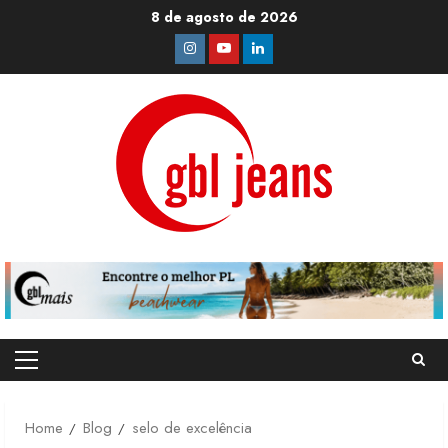
Skip
8 de agosto de 2026
to
Instagram
Youtube
Linkedin
content
Primary
Menu
Home
Blog
selo de excelência