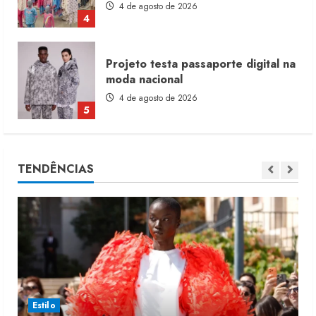
4 de agosto de 2026
5
Dia dos Pais reforça retomada da
moda no varejo
7 de agosto de 2026
1
Moda vende US$63,7 bilhões em
TENDÊNCIAS
produtos licenciados
6 de agosto de 2026
2
Renata Caixeta assume Movimento
Sou de Algodão
5 de agosto de 2026
3
Estilo