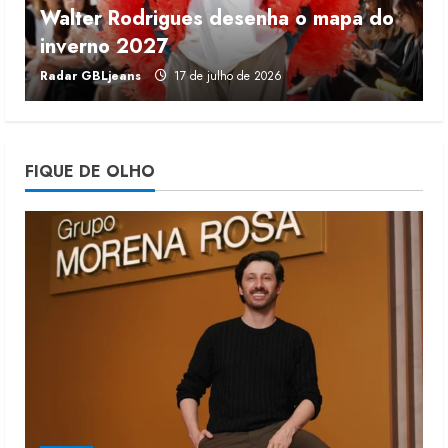
Walter Rodrigues desenha o mapa do
Fakini prevê R$345 milhões de
inverno 2027
r
receita em 2026
Radar GBLjeans
17 de julho de 2026
J
4 de agosto de 2026
4
Projeto testa passaporte digital na
FIQUE DE OLHO
moda nacional
4 de agosto de 2026
5