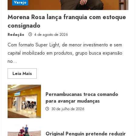
Varejo
Morena Rosa lança franquia com estoque
consignado
Redação
4 de agosto de 2026
Com formato Super Light, de menor investimento e sem
capital imobilizado em produtos, grupo busca expansão
no...
Read
Leia Mais
more
about
Morena
Rosa
Pernambucanas troca comando
lança
franquia
para avançar mudanças
com
estoque
30 de julho de 2026
consignado
Original Penguin pretende reduzir