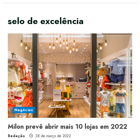
selo de excelência
Moda vende US$63,7 bilhões em
produtos licenciados
6 de agosto de 2026
2
Negócios
Renata Caixeta assume Movimento
Milon prevê abrir mais 10 lojas em 2022
Sou de Algodão
Redação
28 de março de 2022
5 de agosto de 2026