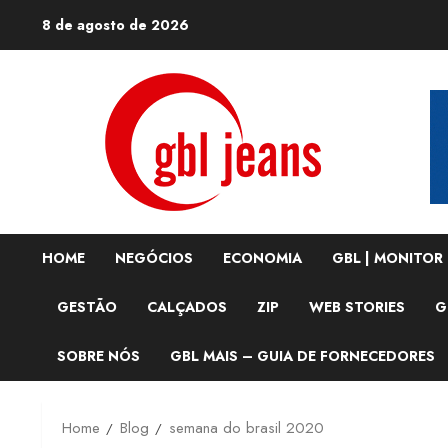
Skip
8 de agosto de 2026
to
content
HOME
NEGÓCIOS
ECONOMIA
GBL | MONITOR
GESTÃO
CALÇADOS
ZIP
WEB STORIES
G
SOBRE NÓS
GBL MAIS – GUIA DE FORNECEDORES
Home
Blog
semana do brasil 2020