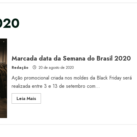
020
Marcada data da Semana do Brasil 2020
Redação
20 de agosto de 2020
Ação promocional criada nos moldes da Black Friday será
realizada entre 3 e 13 de setembro com...
Read
Leia Mais
more
about
Marcada
data
da
Semana
do
Brasil
2020