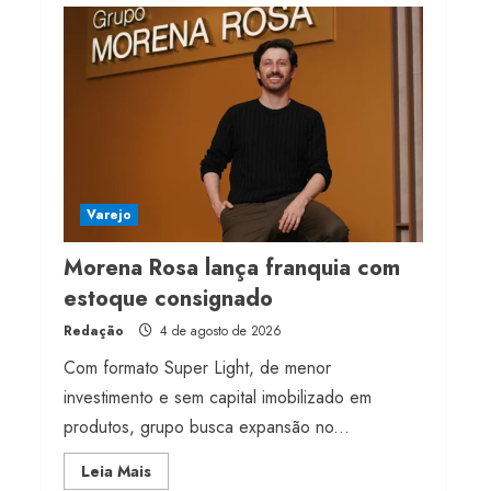
milhões de receita em
2026
4 de agosto de 2026
4
Projeto testa passaporte
digital na moda nacional
4 de agosto de 2026
Varejo
5
Morena Rosa lança franquia com
estoque consignado
Redação
4 de agosto de 2026
Com formato Super Light, de menor
investimento e sem capital imobilizado em
produtos, grupo busca expansão no...
Read
Leia Mais
more