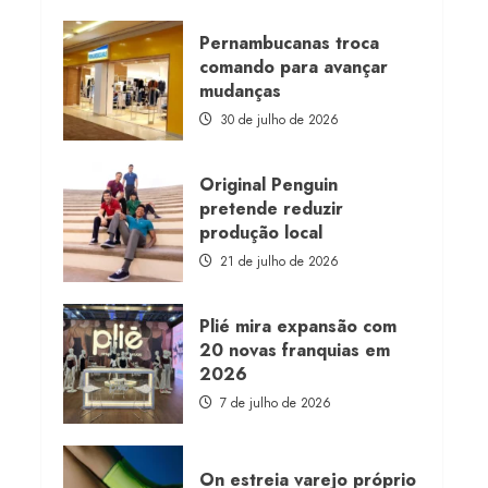
about
Morena
Rosa
Pernambucanas troca
lança
comando para avançar
franquia
com
mudanças
estoque
consignado
30 de julho de 2026
Original Penguin
pretende reduzir
produção local
21 de julho de 2026
Plié mira expansão com
20 novas franquias em
2026
7 de julho de 2026
On estreia varejo próprio