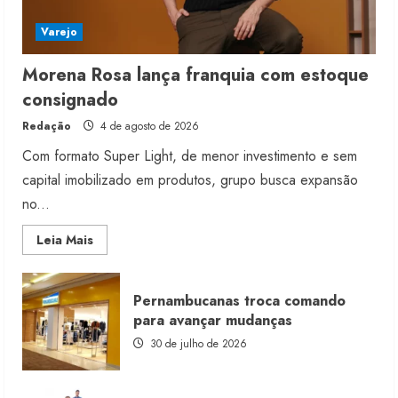
Varejo
Morena Rosa lança franquia com estoque
consignado
Redação
4 de agosto de 2026
Com formato Super Light, de menor investimento e sem
capital imobilizado em produtos, grupo busca expansão
no...
Read
Leia Mais
more
about
Morena
Rosa
Pernambucanas troca comando
lança
franquia
para avançar mudanças
com
estoque
30 de julho de 2026
consignado