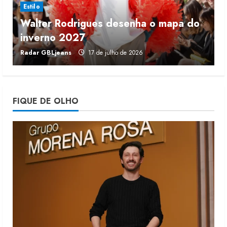
Estilo
Walter Rodrigues desenha o mapa do
Fakini prevê R$345 milhões de
inverno 2027
r
receita em 2026
Radar GBLjeans
17 de julho de 2026
J
4 de agosto de 2026
4
Projeto testa passaporte digital na
FIQUE DE OLHO
moda nacional
4 de agosto de 2026
5