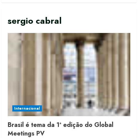
sergio cabral
Moda vende US$63,7 bilhões em
produtos licenciados
6 de agosto de 2026
Internacional
2
Brasil é tema da 1ª edição do Global
Renata Caixeta assume Movimento
Meetings PV
Sou de Algodão