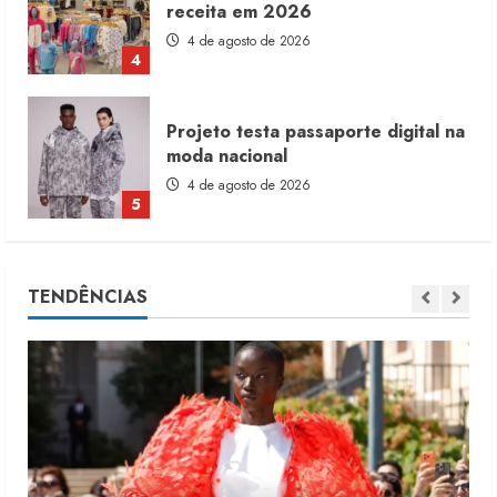
moda nacional
4 de agosto de 2026
5
Dia dos Pais reforça retomada da
moda no varejo
7 de agosto de 2026
1
Moda vende US$63,7 bilhões em
TENDÊNCIAS
produtos licenciados
6 de agosto de 2026
2
Renata Caixeta assume Movimento
Sou de Algodão
5 de agosto de 2026
3