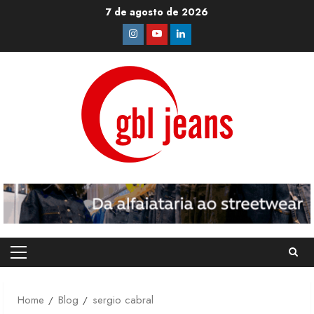
Skip
7 de agosto de 2026
to
Instagram
Youtube
Linkedin
content
Primary
Menu
Home
Blog
sergio cabral