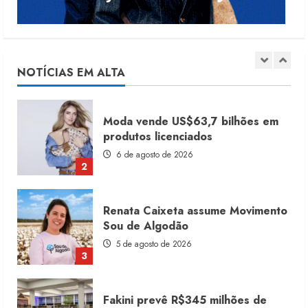
Moda vende US$63,7 bilhões em
produtos licenciados
6 de agosto de 2026
NOTÍCIAS EM ALTA
2
Renata Caixeta assume Movimento
Sou de Algodão
5 de agosto de 2026
3
Fakini prevê R$345 milhões de
receita em 2026
4 de agosto de 2026
4
Projeto testa passaporte digital na