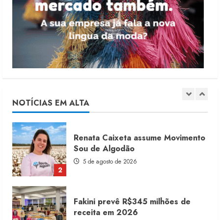
Morena Rosa lança franquia com
estoque consignado
4 de agosto de 2026
5
Moda vende US$63,7 bilhões em
produtos licenciados
6 de agosto de 2026
NOTÍCIAS EM ALTA
1
Renata Caixeta assume Movimento
Sou de Algodão
5 de agosto de 2026
2
Fakini prevê R$345 milhões de
receita em 2026