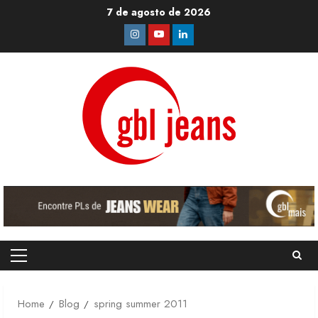
Skip
7 de agosto de 2026
to
Instagram
Youtube
Linkedin
content
Primary
Menu
Home
Blog
spring summer 2011