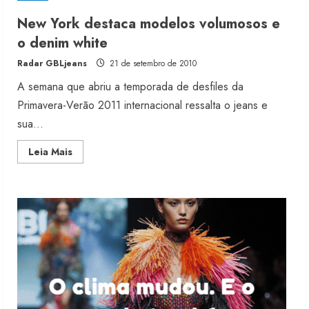
de
Milão
New York destaca modelos volumosos e
o denim white
Renata Caixeta assume Movimento
Radar GBLjeans
21 de setembro de 2010
Sou de Algodão
A semana que abriu a temporada de desfiles da
5 de agosto de 2026
2
Primavera-Verão 2011 internacional ressalta o jeans e
sua...
Fakini prevê R$345 milhões de
Read
Leia Mais
receita em 2026
more
about
4 de agosto de 2026
New
3
York
destaca
modelos
volumosos
e
Projeto testa passaporte digital na
o
moda nacional
denim
white
4 de agosto de 2026
4