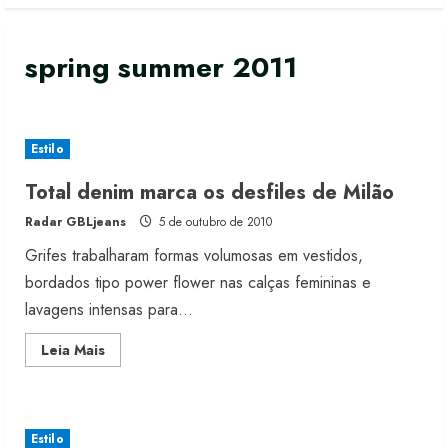
spring summer 2011
Estilo
Total denim marca os desfiles de Milão
Radar GBLjeans
5 de outubro de 2010
Grifes trabalharam formas volumosas em vestidos,
bordados tipo power flower nas calças femininas e
lavagens intensas para...
Read
Leia Mais
more
about
Total
denim
marca
os
Estilo
desfiles