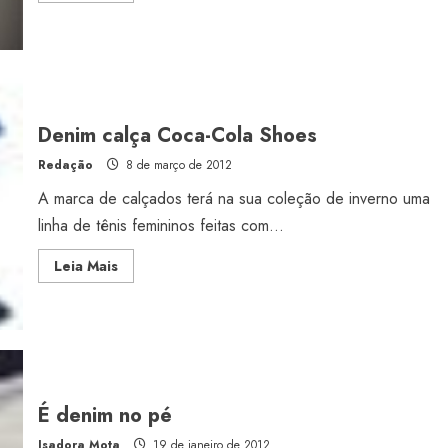
about
Tênis
jeans
para
bebês
Denim calça Coca-Cola Shoes
Redação
8 de março de 2012
A marca de calçados terá na sua coleção de inverno uma
linha de tênis femininos feitas com...
Estilo
Radiant Earth será a cor d
Read
Leia Mais
more
de 2028 da WGSN
about
Denim
calça
Radar GBLjeans
24 de março de 2026
Coca-
Cola
Shoes
É denim no pé
Isadora Mota
19 de janeiro de 2012