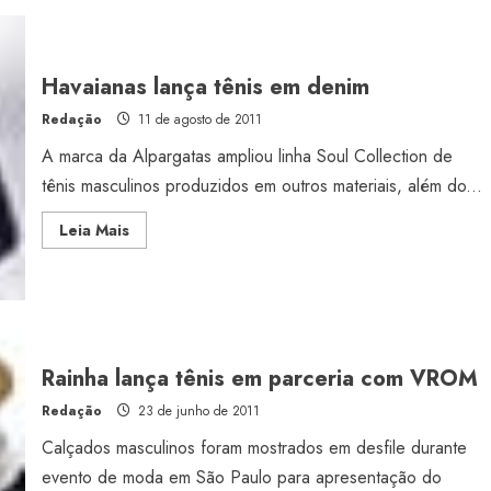
para
acessórios
Havaianas lança tênis em denim
Redação
11 de agosto de 2011
A marca da Alpargatas ampliou linha Soul Collection de
tênis masculinos produzidos em outros materiais, além do...
Read
Leia Mais
more
about
Havaianas
lança
tênis
em
denim
Rainha lança tênis em parceria com VROM
Redação
23 de junho de 2011
Calçados masculinos foram mostrados em desfile durante
evento de moda em São Paulo para apresentação do