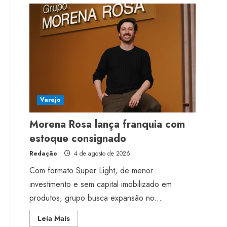
franquia com estoque
consignado
4 de agosto de 2026
4
Mercosul-UE prevê
transição longa para
vestuário
Varejo
3 de agosto de 2026
5
Morena Rosa lança franquia com
estoque consignado
Redação
4 de agosto de 2026
Com formato Super Light, de menor
investimento e sem capital imobilizado em
produtos, grupo busca expansão no...
Read
Leia Mais
more