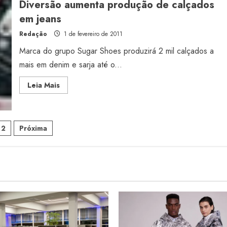
Diversão aumenta produção de calçados
de
denim
em jeans
Redação
1 de fevereiro de 2011
Marca do grupo Sugar Shoes produzirá 2 mil calçados a
mais em denim e sarja até o...
Read
Leia Mais
more
about
Diversão
aumenta
produção
ginação
de
2
Próxima
calçados
em
jeans
sts