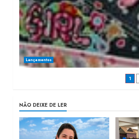
Lançamentos
Pa
1
de
po
NÃO DEIXE DE LER