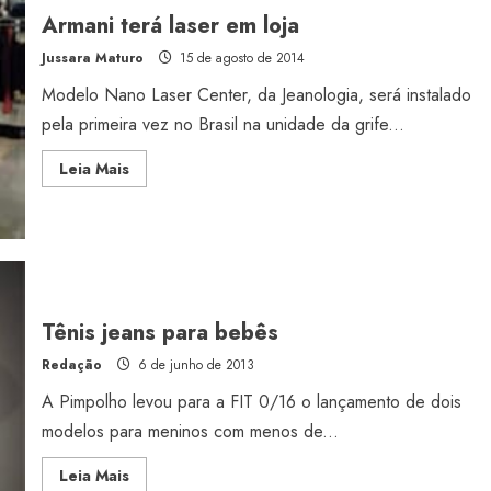
Armani terá laser em loja
Jussara Maturo
15 de agosto de 2014
Modelo Nano Laser Center, da Jeanologia, será instalado
pela primeira vez no Brasil na unidade da grife...
Read
Leia Mais
more
about
Armani
terá
laser
em
loja
Tênis jeans para bebês
Redação
6 de junho de 2013
A Pimpolho levou para a FIT 0/16 o lançamento de dois
modelos para meninos com menos de...
Read
Leia Mais
more