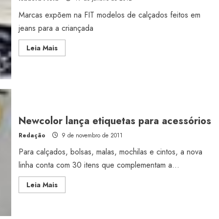
Marcas expõem na FIT modelos de calçados feitos em
jeans para a criançada
Read
Leia Mais
more
about
É
denim
no
pé
Newcolor lança etiquetas para acessórios
Redação
9 de novembro de 2011
Para calçados, bolsas, malas, mochilas e cintos, a nova
linha conta com 30 itens que complementam a...
Read
Leia Mais
more
about
Newcolor
lança
etiquetas