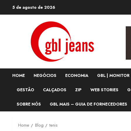
Skip
5 de agosto de 2026
to
content
HOME
NEGÓCIOS
ECONOMIA
GBL | MONITOR
GESTÃO
CALÇADOS
ZIP
WEB STORIES
G
SOBRE NÓS
GBL MAIS – GUIA DE FORNECEDORES
Home
Blog
tenis