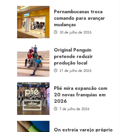
about
Morena
Rosa
Pernambucanas troca
lança
comando para avançar
franquia
com
mudanças
estoque
consignado
30 de julho de 2026
Original Penguin
pretende reduzir
produção local
21 de julho de 2026
Plié mira expansão com
20 novas franquias em
2026
7 de julho de 2026
On estreia varejo próprio