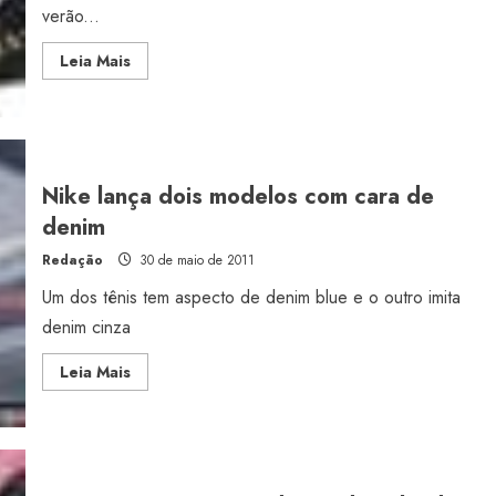
verão...
Read
Leia Mais
more
about
Rainha
lança
tênis
em
parceria
com
Nike lança dois modelos com cara de
VROM
denim
Redação
30 de maio de 2011
Um dos tênis tem aspecto de denim blue e o outro imita
denim cinza
Read
Leia Mais
more
about
Nike
lança
dois
modelos
com
cara