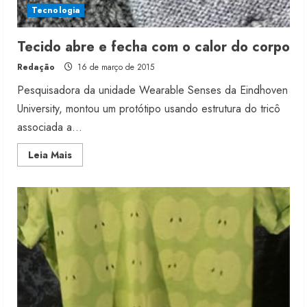
Tecnologia
Tecido abre e fecha com o calor do corpo
Redação
16 de março de 2015
Pesquisadora da unidade Wearable Senses da Eindhoven
University, montou um protótipo usando estrutura do tricô
associada a...
Read
Leia Mais
more
about
Tecido
abre
e
fecha
com
o
calor
do
corpo