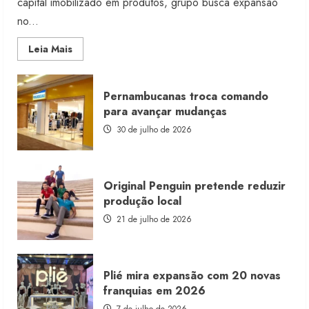
capital imobilizado em produtos, grupo busca expansão
no...
Read
Leia Mais
more
about
Morena
Rosa
Pernambucanas troca comando
lança
franquia
para avançar mudanças
com
estoque
30 de julho de 2026
consignado
Original Penguin pretende reduzir
produção local
21 de julho de 2026
Plié mira expansão com 20 novas
franquias em 2026
7 de julho de 2026