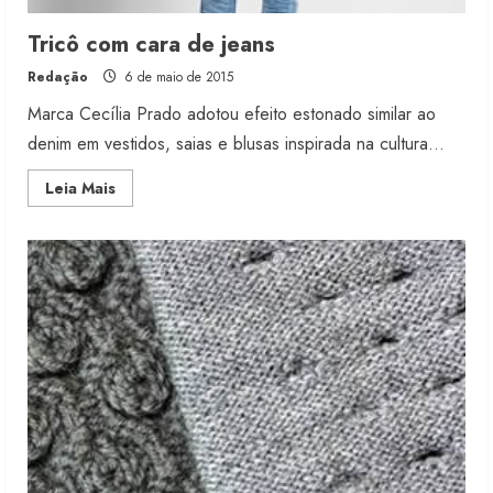
Tricô com cara de jeans
Redação
6 de maio de 2015
Marca Cecília Prado adotou efeito estonado similar ao
denim em vestidos, saias e blusas inspirada na cultura...
Read
Leia Mais
more
about
Tricô
com
cara
de
jeans