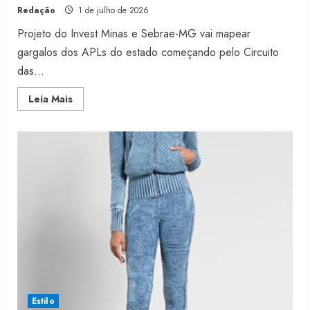
Redação
1 de julho de 2026
Projeto do Invest Minas e Sebrae-MG vai mapear
gargalos dos APLs do estado começando pelo Circuito
das...
Read
Leia Mais
more
about
Minas
busca
atrair
fornecedor
para
polo
de
malhas
Estilo