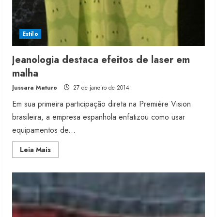
Estilo
Jeanologia destaca efeitos de laser em
malha
Jussara Maturo
27 de janeiro de 2014
Em sua primeira participação direta na Première Vision
brasileira, a empresa espanhola enfatizou como usar
equipamentos de...
Read
Leia Mais
more
about
Jeanologia
destaca
efeitos
de
laser
em
malha