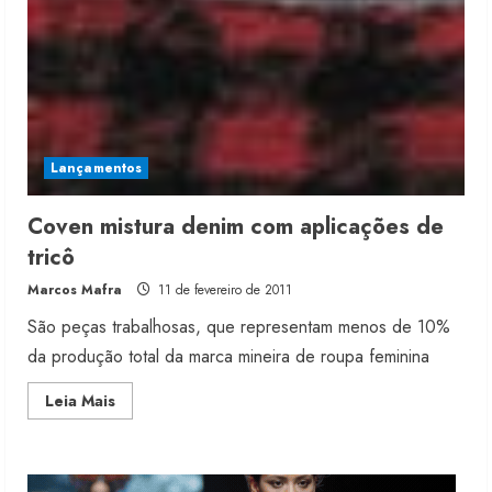
Renata Caixeta assume Movimento
Sou de Algodão
5 de agosto de 2026
Lançamentos
2
Coven mistura denim com aplicações de
Fakini prevê R$345 milhões de
tricô
receita em 2026
Marcos Mafra
11 de fevereiro de 2011
4 de agosto de 2026
3
São peças trabalhosas, que representam menos de 10%
da produção total da marca mineira de roupa feminina
Projeto testa passaporte digital na
Read
Leia Mais
moda nacional
more
about
4 de agosto de 2026
Coven
4
mistura
denim