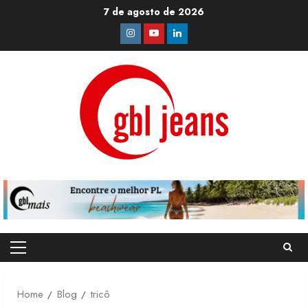
Skip
7 de agosto de 2026
to
Instagram
Youtube
Linkedin
content
Primary
Menu
Home
Blog
tricô