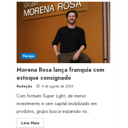
Projeto testa passaporte
digital na moda nacional
4 de agosto de 2026
4
Morena Rosa lança
franquia com estoque
consignado
Varejo
4 de agosto de 2026
5
Morena Rosa lança franquia com
estoque consignado
Redação
4 de agosto de 2026
Com formato Super Light, de menor
investimento e sem capital imobilizado em
produtos, grupo busca expansão no...
Read
Leia Mais
more