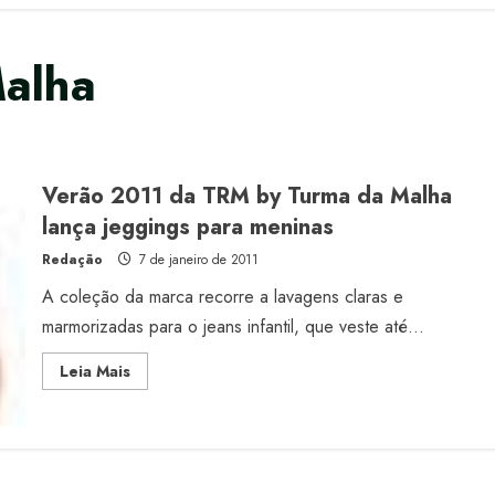
alha
Verão 2011 da TRM by Turma da Malha
lança jeggings para meninas
Redação
7 de janeiro de 2011
A coleção da marca recorre a lavagens claras e
marmorizadas para o jeans infantil, que veste até...
Read
Leia Mais
more
about
Verão
2011
da
TRM
by
Turma