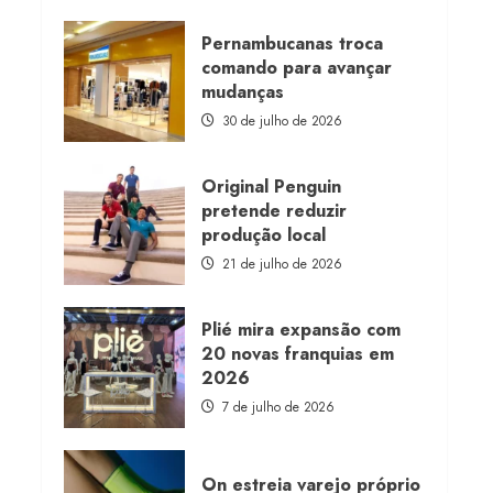
about
Morena
Rosa
Pernambucanas troca
lança
comando para avançar
franquia
com
mudanças
estoque
consignado
30 de julho de 2026
Original Penguin
pretende reduzir
produção local
21 de julho de 2026
Plié mira expansão com
20 novas franquias em
2026
7 de julho de 2026
On estreia varejo próprio