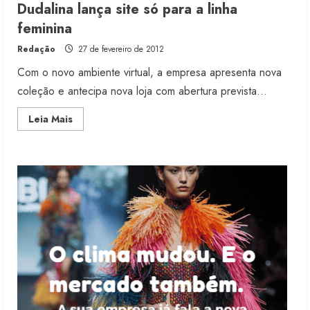
Dudalina lança site só para a linha
Moda vende US$63,7 bilhões em
feminina
produtos licenciados
Redação
27 de fevereiro de 2012
6 de agosto de 2026
2
Com o novo ambiente virtual, a empresa apresenta nova
coleção e antecipa nova loja com abertura prevista...
Renata Caixeta assume Movimento
Read
Leia Mais
Sou de Algodão
more
about
5 de agosto de 2026
Dudalina
3
lança
site
só
para
a
Fakini prevê R$345 milhões de
linha
receita em 2026
feminina
4 de agosto de 2026
4
Projeto testa passaporte digital na
moda nacional