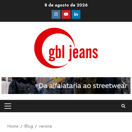
Skip
8 de agosto de 2026
to
Instagram
Youtube
Linkedin
content
Primary
Menu
Home
Blog
verona