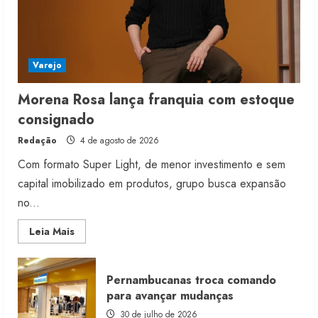
Varejo
Morena Rosa lança franquia com estoque
consignado
Redação
4 de agosto de 2026
Com formato Super Light, de menor investimento e sem
capital imobilizado em produtos, grupo busca expansão
no...
Read
Leia Mais
more
about
Morena
Rosa
Pernambucanas troca comando
lança
franquia
para avançar mudanças
com
estoque
30 de julho de 2026