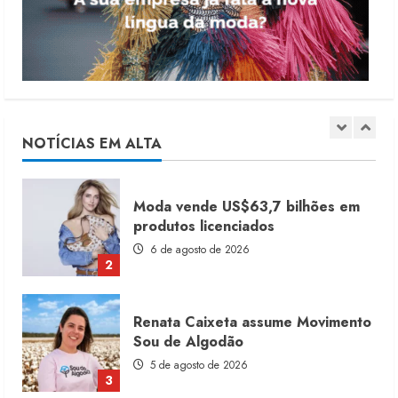
4 de agosto de 2026
5
Dia dos Pais reforça retomada da
moda no varejo
7 de agosto de 2026
NOTÍCIAS EM ALTA
1
Moda vende US$63,7 bilhões em
produtos licenciados
6 de agosto de 2026
2
Renata Caixeta assume Movimento
Sou de Algodão
5 de agosto de 2026
3