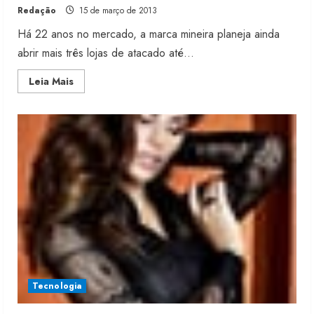
Redação
15 de março de 2013
Há 22 anos no mercado, a marca mineira planeja ainda
abrir mais três lojas de atacado até...
Read
Leia Mais
more
about
Verona
pretende
aumentar
a
produção
em
60%
Tecnologia