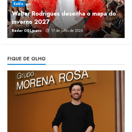
Estilo
Walter Rodrigues desenha o mapa do
Fakini prevê R$345 milhões de
inverno 2027
r
receita em 2026
Radar GBLjeans
17 de julho de 2026
J
4 de agosto de 2026
4
Projeto testa passaporte digital na
FIQUE DE OLHO
moda nacional
4 de agosto de 2026
5