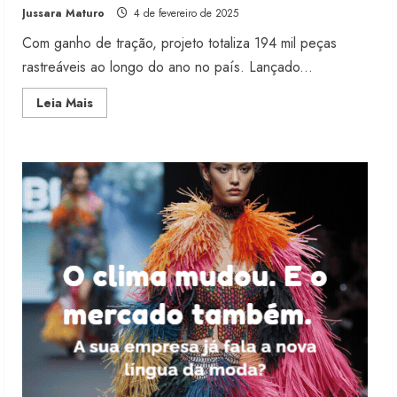
Jussara Maturo
4 de fevereiro de 2025
5 de agosto de 2026
3
Com ganho de tração, projeto totaliza 194 mil peças
rastreáveis ao longo do ano no país. Lançado...
Fakini prevê R$345 milhões de
Read
Leia Mais
receita em 2026
more
about
4 de agosto de 2026
Programa
4
SouABR
publica
balanço
de
2024
Projeto testa passaporte digital na
moda nacional
4 de agosto de 2026
5
Dia dos Pais reforça retomada da
moda no varejo
7 de agosto de 2026
1