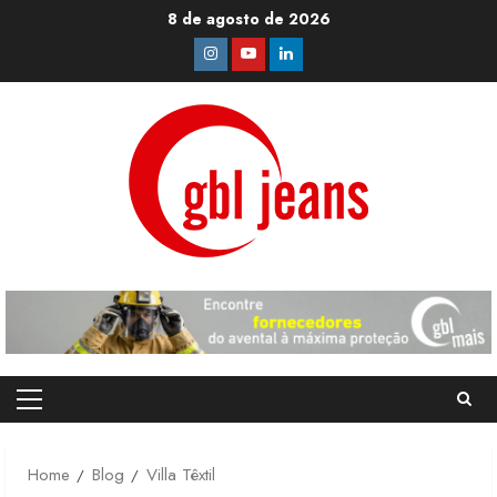
Skip
8 de agosto de 2026
to
Instagram
Youtube
Linkedin
content
Primary
Menu
Home
Blog
Villa Têxtil