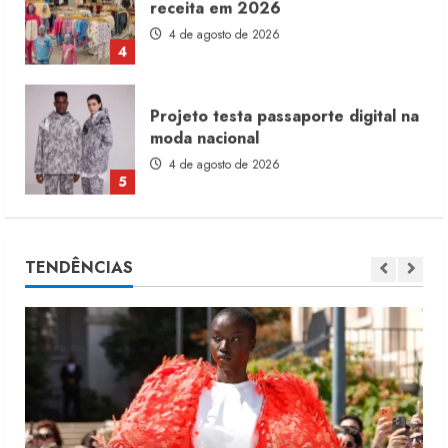
moda nacional
4 de agosto de 2026
5
Dia dos Pais reforça retomada da
moda no varejo
7 de agosto de 2026
1
Moda vende US$63,7 bilhões em
TENDÊNCIAS
produtos licenciados
6 de agosto de 2026
2
Renata Caixeta assume Movimento
Sou de Algodão
5 de agosto de 2026
3