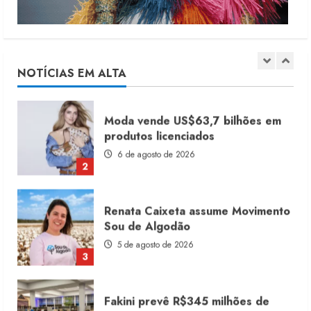
Moda vende US$63,7 bilhões em
produtos licenciados
6 de agosto de 2026
NOTÍCIAS EM ALTA
2
Renata Caixeta assume Movimento
Sou de Algodão
5 de agosto de 2026
3
Fakini prevê R$345 milhões de
receita em 2026
4 de agosto de 2026
4
Projeto testa passaporte digital na