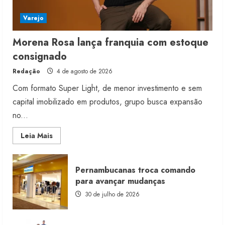
Varejo
Morena Rosa lança franquia com estoque
consignado
Redação
4 de agosto de 2026
Com formato Super Light, de menor investimento e sem
capital imobilizado em produtos, grupo busca expansão
no...
Read
Leia Mais
more
about
Morena
Rosa
Pernambucanas troca comando
lança
franquia
para avançar mudanças
com
estoque
30 de julho de 2026
consignado