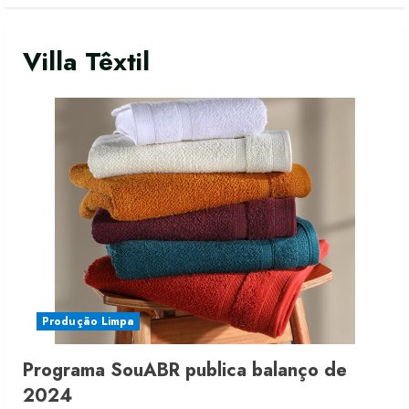
Villa Têxtil
Moda vende US$63,7 bilhões em
produtos licenciados
6 de agosto de 2026
Produção Limpa
2
Programa SouABR publica balanço de
Renata Caixeta assume Movimento
2024
Sou de Algodão