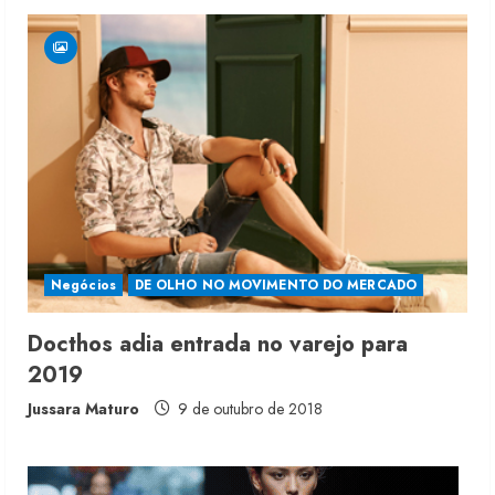
Moda vende US$63,7 bilhões em
produtos licenciados
6 de agosto de 2026
2
Renata Caixeta assume Movimento
Sou de Algodão
Negócios
DE OLHO NO MOVIMENTO DO MERCADO
5 de agosto de 2026
3
Docthos adia entrada no varejo para
2019
Fakini prevê R$345 milhões de
receita em 2026
Jussara Maturo
9 de outubro de 2018
4 de agosto de 2026
4