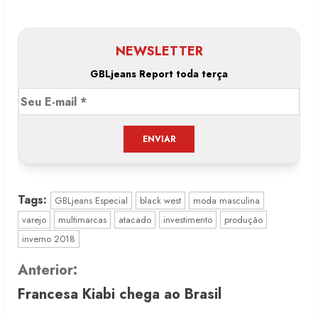
NEWSLETTER
GBLjeans Report toda terça
Tags:
GBLjeans Especial
black west
moda masculina
varejo
multimarcas
atacado
investimento
produção
inverno 2018
C
Anterior:
Francesa Kiabi chega ao Brasil
o