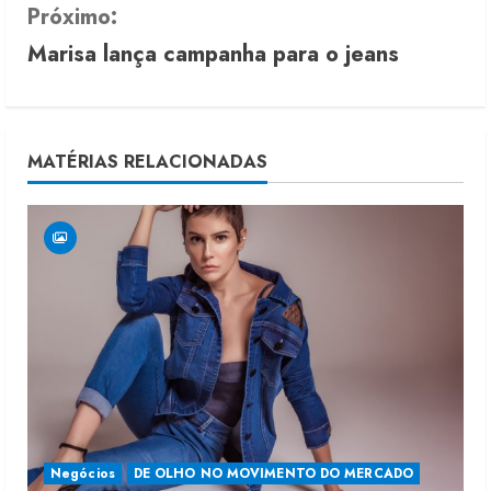
n
Próximo:
Marisa lança campanha para o jeans
t
i
n
MATÉRIAS RELACIONADAS
u
e
R
e
a
d
i
Negócios
DE OLHO NO MOVIMENTO DO MERCADO