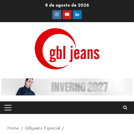
Skip
8 de agosto de 2026
to
Instagram
Youtube
Linkedin
content
Primary
Menu
Home
GBLjeans Especial