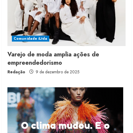
5 de agosto de 2026
2
Fakini prevê R$345 milhões de
receita em 2026
Comunidade iLtda
4 de agosto de 2026
3
Varejo de moda amplia ações de
empreendedorismo
Projeto testa passaporte digital na
moda nacional
Redação
9 de dezembro de 2025
4 de agosto de 2026
4
Morena Rosa lança franquia com
estoque consignado
4 de agosto de 2026
5