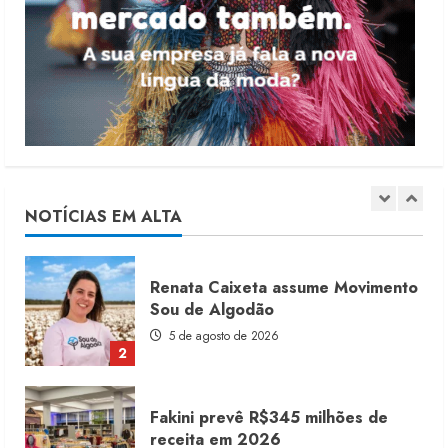
Moda vende US$63,7 bilhões em
produtos licenciados
6 de agosto de 2026
1
Renata Caixeta assume Movimento
Sou de Algodão
5 de agosto de 2026
NOTÍCIAS EM ALTA
2
Fakini prevê R$345 milhões de
receita em 2026
4 de agosto de 2026
3
Projeto testa passaporte digital na
moda nacional