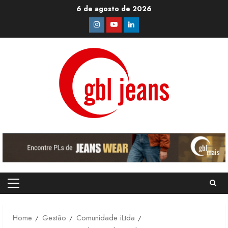
Skip
6 de agosto de 2026
to
Instagram
Youtube
Linkedin
content
Primary
Menu
Home
Gestão
Comunidade iLtda