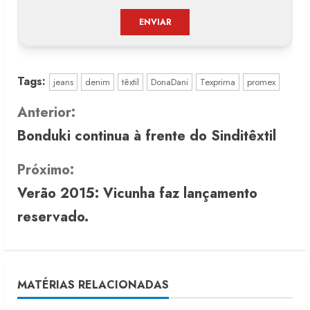
Tags:
jeans
denim
têxtil
DonaDani
Texprima
promex
C
Anterior:
Bonduki continua à frente do Sinditêxtil
o
n
Próximo:
Verão 2015: Vicunha faz lançamento
t
reservado.
i
n
u
MATÉRIAS RELACIONADAS