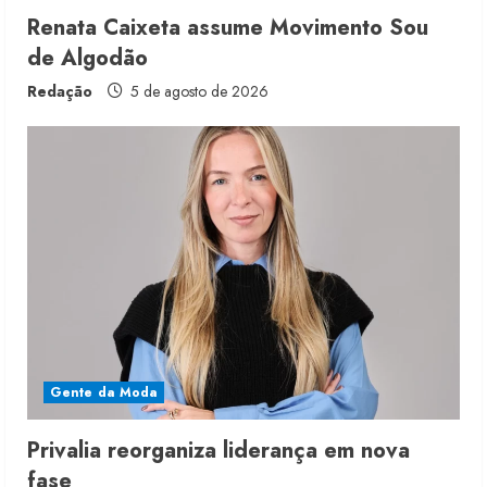
g
Renata Caixeta assume Movimento Sou
de Algodão
Redação
5 de agosto de 2026
Gente da Moda
Privalia reorganiza liderança em nova
fase