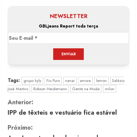
NEWSLETTER
GBLjeans Report toda terça
Tags:
grupo kyly
Fio Puro
nanai
amora
lemon
Salézio
José Martins
Robson Heidemann
Gente na Moda
milon
C
Anterior:
IPP de têxteis e vestuário fica estável
o
n
Próximo: