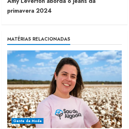
Amy Leverton aborda o jeans da
t
primavera 2024
i
n
u
MATÉRIAS RELACIONADAS
e
R
e
a
d
i
Gente da Moda
n