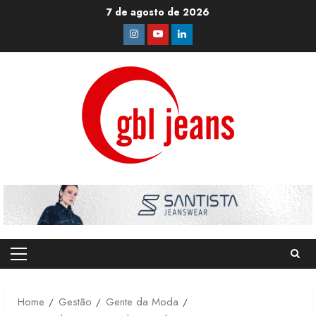
Skip
7 de agosto de 2026
to
Instagram
Youtube
Linkedin
content
Primary
Menu
Home
Gestão
Gente da Moda