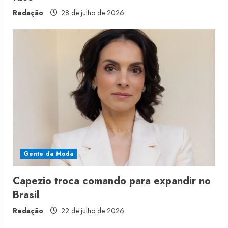
Redação
28 de julho de 2026
Renata Caixeta assume Movimento
Sou de Algodão
5 de agosto de 2026
2
Fakini prevê R$345 milhões de
receita em 2026
Gente da Moda
4 de agosto de 2026
3
Capezio troca comando para expandir no
Brasil
Projeto testa passaporte digital na
moda nacional
Redação
22 de julho de 2026
4 de agosto de 2026