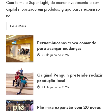
Com formato Super Light, de menor investimento e sem
capital imobilizado em produtos, grupo busca expansão
no...
Read
Leia Mais
more
about
Morena
Rosa
Pernambucanas troca comando
lança
franquia
para avançar mudanças
com
estoque
30 de julho de 2026
consignado
Original Penguin pretende reduzir
produção local
21 de julho de 2026
Plié mira expansão com 20 novas