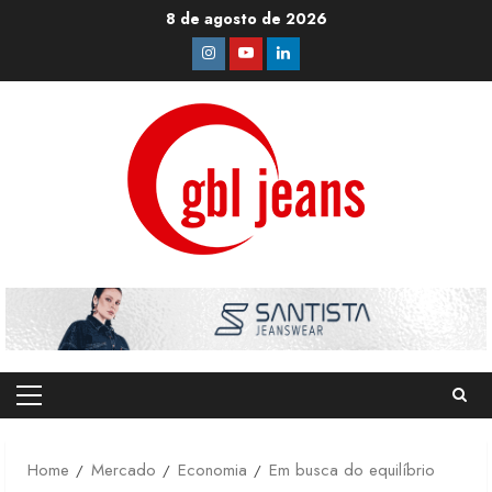
Skip
8 de agosto de 2026
to
Instagram
Youtube
Linkedin
content
Primary
Menu
Home
Mercado
Economia
Em busca do equilíbrio