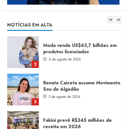
Moda vende US$63,7 bilhões em
produtos licenciados
6 de agosto de 2026
NOTÍCIAS EM ALTA
2
Renata Caixeta assume Movimento
Sou de Algodão
5 de agosto de 2026
3
Fakini prevê R$345 milhões de
receita em 2026
4 de agosto de 2026
4
Projeto testa passaporte digital na
moda nacional