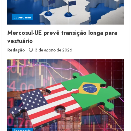
Economia
Mercosul-UE prevê transição longa para
vestuário
Redação
3 de agosto de 2026
Moda vende US$63,7 bilhões em
produtos licenciados
6 de agosto de 2026
2
Renata Caixeta assume Movimento
Sou de Algodão