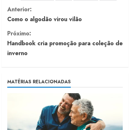
C
Anterior:
Como o algodão virou vilão
o
n
Próximo:
Handbook cria promoção para coleção de
t
inverno
i
n
u
MATÉRIAS RELACIONADAS
e
R
e