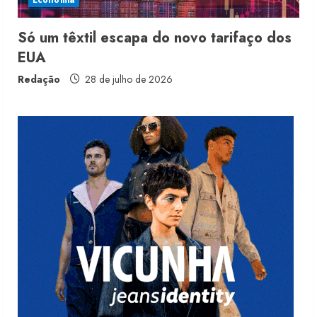
Economia
5 de agosto de 2026
3
Só um têxtil escapa do novo tarifaço dos
EUA
Fakini prevê R$345 milhões de
receita em 2026
Redação
28 de julho de 2026
4 de agosto de 2026
4
Projeto testa passaporte digital na
moda nacional
4 de agosto de 2026
5
Dia dos Pais reforça retomada da
moda no varejo
7 de agosto de 2026
1