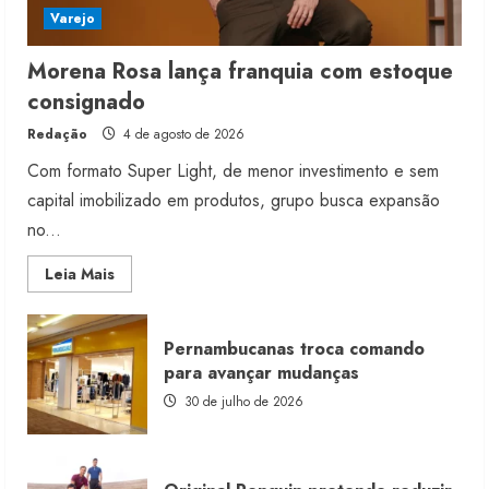
Varejo
Morena Rosa lança franquia com estoque
consignado
Redação
4 de agosto de 2026
Com formato Super Light, de menor investimento e sem
capital imobilizado em produtos, grupo busca expansão
no...
Read
Leia Mais
more
about
Morena
Rosa
Pernambucanas troca comando
lança
franquia
para avançar mudanças
com
estoque
30 de julho de 2026
consignado