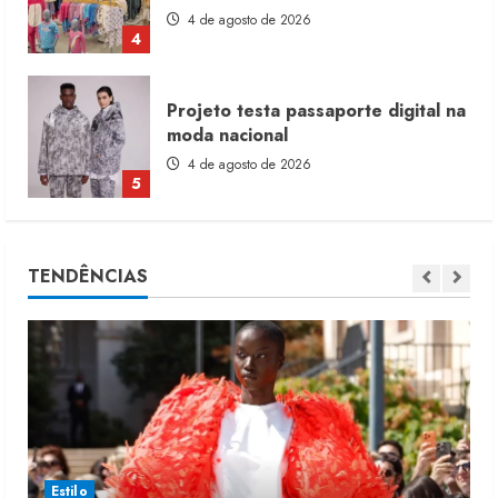
4 de agosto de 2026
5
Dia dos Pais reforça retomada da
moda no varejo
7 de agosto de 2026
1
Moda vende US$63,7 bilhões em
TENDÊNCIAS
produtos licenciados
6 de agosto de 2026
2
Renata Caixeta assume Movimento
Sou de Algodão
5 de agosto de 2026
3
Estilo