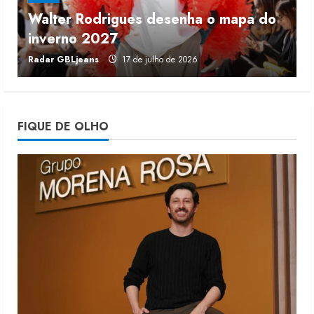
Walter Rodrigues desenha o mapa do
Fakini prevê R$345 milhões de
inverno 2027
r
receita em 2026
Radar GBLjeans
17 de julho de 2026
J
4 de agosto de 2026
4
Projeto testa passaporte digital na
FIQUE DE OLHO
moda nacional
4 de agosto de 2026
5