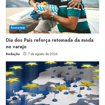
a
d
i
Economia
n
g
Dia dos Pais reforça retomada da moda
no varejo
Redação
7 de agosto de 2026