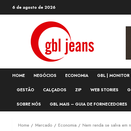
Skip
6 de agosto de 2026
to
content
HOME
NEGÓCIOS
ECONOMIA
GBL | MONITOR
GESTÃO
CALÇADOS
ZIP
WEB STORIES
G
SOBRE NÓS
GBL MAIS – GUIA DE FORNECEDORES
Home
Mercado
Economia
Nem renda se salva em 