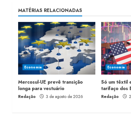
t
MATÉRIAS RELACIONADAS
i
n
u
e
Economia
Economia
R
Mercosul-UE prevê transição
Só um têxtil
e
longa para vestuário
tarifaço dos
a
Redação
3 de agosto de 2026
Redação
2
d
i