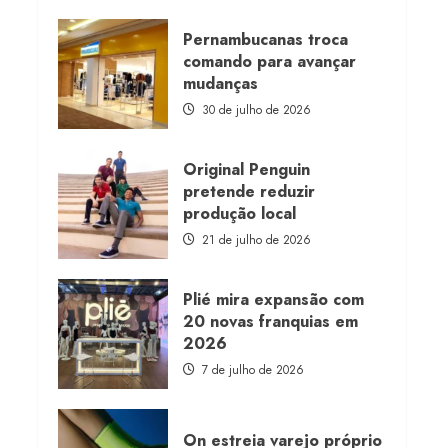
about
Morena
Rosa
Pernambucanas troca
lança
comando para avançar
franquia
com
mudanças
estoque
consignado
30 de julho de 2026
Original Penguin
pretende reduzir
produção local
21 de julho de 2026
Plié mira expansão com
20 novas franquias em
2026
7 de julho de 2026
On estreia varejo próprio