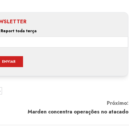
WSLETTER
 Report toda terça
Estilo
Radiant Earth será a cor d
de 2028 da WGSN
o
Radar GBLjeans
24 de março de 2026
Próximo:
Marden concentra operações no atacado