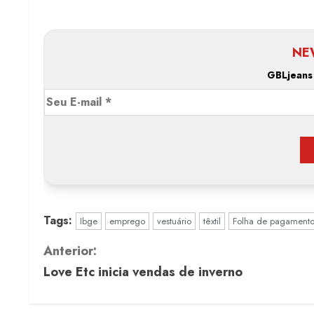
NE
GBLjeans
Tags:
Ibge
emprego
vestuário
têxtil
Folha de pagament
C
Anterior:
Love Etc inicia vendas de inverno
o
n