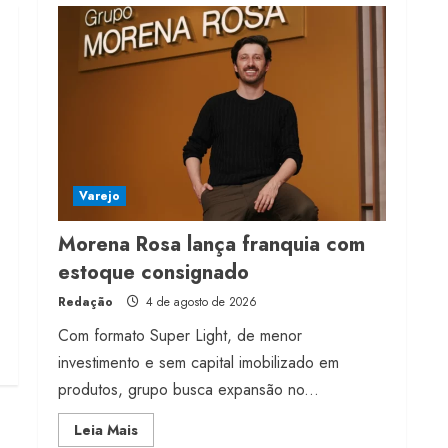
franquia com estoque
consignado
4 de agosto de 2026
4
Mercosul-UE prevê
transição longa para
vestuário
Varejo
3 de agosto de 2026
5
Morena Rosa lança franquia com
estoque consignado
Redação
4 de agosto de 2026
Com formato Super Light, de menor
investimento e sem capital imobilizado em
produtos, grupo busca expansão no...
Read
Leia Mais
more