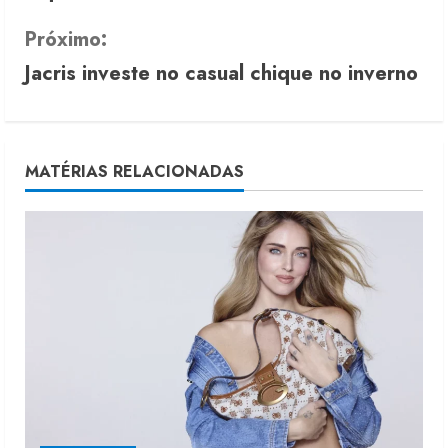
n
Próximo:
t
Jacris investe no casual chique no inverno
i
n
u
MATÉRIAS RELACIONADAS
e
R
e
a
d
i