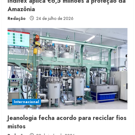
Inditex aplica €6,5 milhões à proteção da
Amazônia
Redação
24 de julho de 2026
Renata Caixeta assume Movimento
Sou de Algodão
5 de agosto de 2026
2
Fakini prevê R$345 milhões de
receita em 2026
Internacional
4 de agosto de 2026
3
Jeanologia fecha acordo para reciclar fios
mistos
Projeto testa passaporte digital na
moda nacional