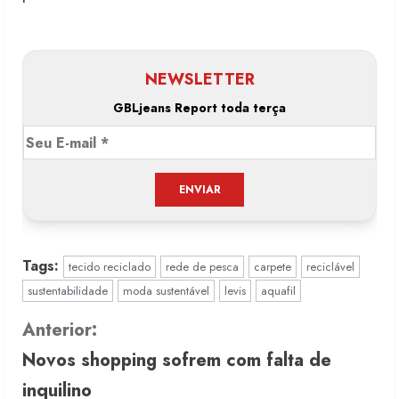
NEWSLETTER
GBLjeans Report toda terça
Tags:
tecido reciclado
rede de pesca
carpete
reciclável
sustentabilidade
moda sustentável
levis
aquafil
C
Anterior:
Novos shopping sofrem com falta de
o
inquilino