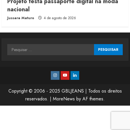
Projeto testa passaporte digital na moda
nacional
Jussara Maturo
4 de agosto de 2026
Pesquisar
por:
Instagram
Youtube
Linkedin
Copyright © 2006 - 2025 GBLJEANS | Todos os direitos
reservados.
|
MoreNews
by AF themes.