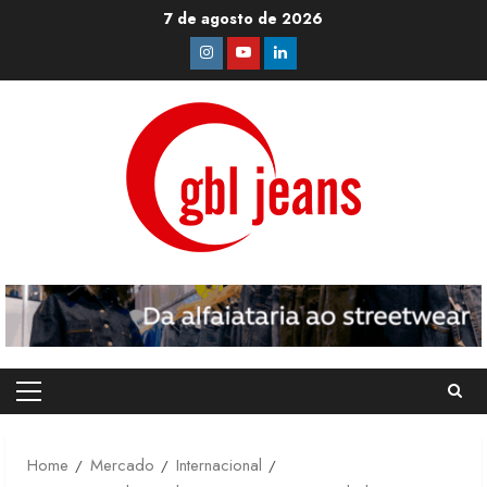
Skip
7 de agosto de 2026
to
Instagram
Youtube
Linkedin
content
Primary
Menu
Home
Mercado
Internacional