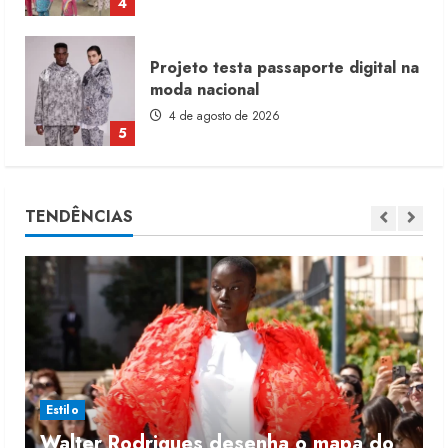
5
Dia dos Pais reforça retomada da
moda no varejo
7 de agosto de 2026
1
Moda vende US$63,7 bilhões em
TENDÊNCIAS
produtos licenciados
6 de agosto de 2026
2
Renata Caixeta assume Movimento
Sou de Algodão
5 de agosto de 2026
3
Estilo
Walter Rodrigues desenha o mapa do