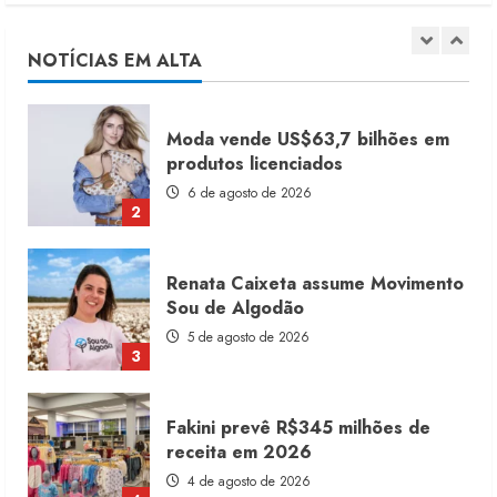
produtos licenciados
6 de agosto de 2026
NOTÍCIAS EM ALTA
2
Renata Caixeta assume Movimento
Sou de Algodão
5 de agosto de 2026
3
Fakini prevê R$345 milhões de
receita em 2026
4 de agosto de 2026
4
Projeto testa passaporte digital na
moda nacional
4 de agosto de 2026