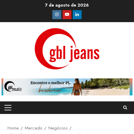
Skip
7 de agosto de 2026
to
Instagram
Youtube
Linkedin
content
Primary
Menu
Home
Mercado
Negócios