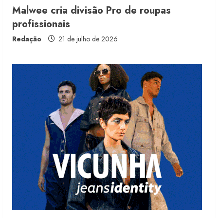
Malwee cria divisão Pro de roupas
profissionais
Fakini prevê R$345 milhões de
receita em 2026
Redação
21 de julho de 2026
4 de agosto de 2026
4
Projeto testa passaporte digital na
moda nacional
4 de agosto de 2026
5
Dia dos Pais reforça retomada da
moda no varejo
7 de agosto de 2026
1
Moda vende US$63,7 bilhões em