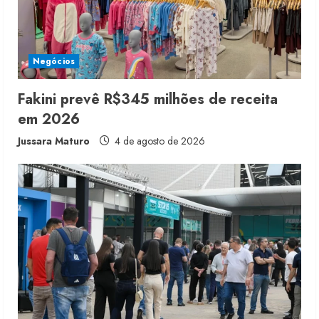
i
n
Negócios
g
Fakini prevê R$345 milhões de receita
em 2026
Jussara Maturo
4 de agosto de 2026