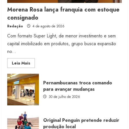
Morena Rosa lança franquia com estoque
consignado
Redação
4 de agosto de 2026
Com formato Super Light, de menor investimento e sem
capital imobilizado em produtos, grupo busca expansão
no...
Read
Leia Mais
more
about
Morena
Rosa
Pernambucanas troca comando
lança
franquia
para avançar mudanças
com
estoque
30 de julho de 2026
consignado
Original Penguin pretende reduzir
produção local