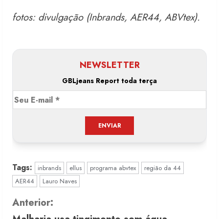
fotos: divulgação (Inbrands, AER44, ABVtex).
NEWSLETTER
GBLjeans Report toda terça
Tags:
inbrands
ellus
programa abvtex
região da 44
AER44
Lauro Naves
C
Anterior: