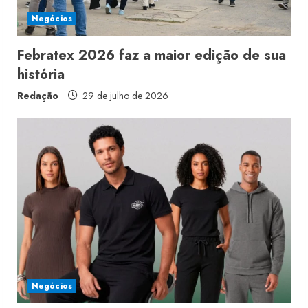
Negócios
Febratex 2026 faz a maior edição de sua
história
Redação
29 de julho de 2026
Moda vende US$63,7 bilhões em
produtos licenciados
6 de agosto de 2026
2
Renata Caixeta assume Movimento
Sou de Algodão
Negócios
5 de agosto de 2026
3