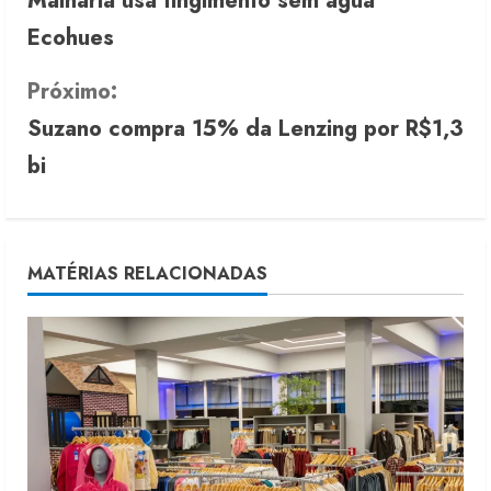
Malharia usa tingimento sem água
o
Ecohues
n
Próximo:
t
Suzano compra 15% da Lenzing por R$1,3
i
bi
n
u
MATÉRIAS RELACIONADAS
e
R
e
a
d