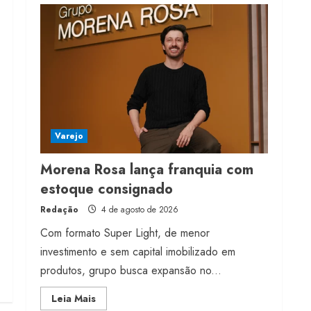
milhões de receita em
2026
4 de agosto de 2026
4
Projeto testa passaporte
digital na moda nacional
4 de agosto de 2026
Varejo
5
Morena Rosa lança franquia com
estoque consignado
Redação
4 de agosto de 2026
Com formato Super Light, de menor
investimento e sem capital imobilizado em
produtos, grupo busca expansão no...
Read
Leia Mais
more