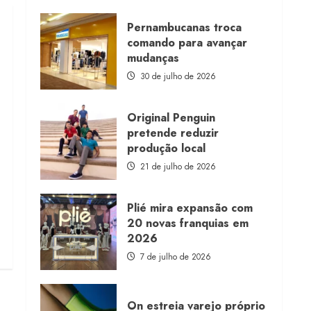
about
Morena
Rosa
Pernambucanas troca
lança
comando para avançar
franquia
com
mudanças
estoque
consignado
30 de julho de 2026
Original Penguin
pretende reduzir
produção local
21 de julho de 2026
Plié mira expansão com
20 novas franquias em
2026
7 de julho de 2026
On estreia varejo próprio