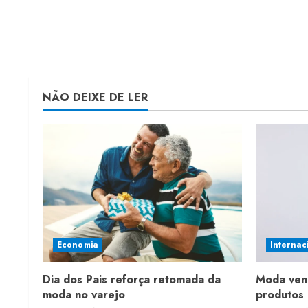
g
NÃO DEIXE DE LER
Economia
Internac
Dia dos Pais reforça retomada da
Moda ven
moda no varejo
produtos 