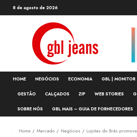
Skip
8 de agosto de 2026
to
content
HOME
NEGÓCIOS
ECONOMIA
GBL | MONITOR
GESTÃO
CALÇADOS
ZIP
WEB STORIES
G
SOBRE NÓS
GBL MAIS – GUIA DE FORNECEDORES
Home
Mercado
Negócios
Lojistas do Brás promove