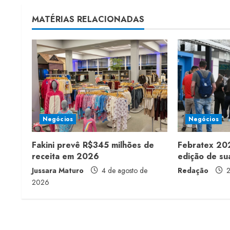
t
MATÉRIAS RELACIONADAS
i
n
u
e
R
Negócios
Negócios
e
Fakini prevê R$345 milhões de
Febratex 202
a
receita em 2026
edição de sua
Jussara Maturo
4 de agosto de
Redação
2
d
2026
i
n