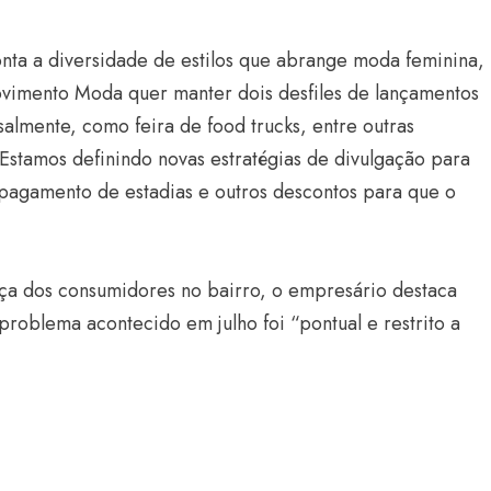
onta a diversidade de estilos que abrange moda feminina,
O Movimento Moda quer manter dois desfiles de lançamentos
almente, como feira de food trucks, entre outras
“Estamos definindo novas estratégias de divulgação para
 pagamento de estadias e outros descontos para que o
Estilo
Radiant Earth será a cor d
nça dos consumidores no bairro, o empresário destaca
de 2028 da WGSN
problema acontecido em julho foi “pontual e restrito a
Radar GBLjeans
24 de março de 2026