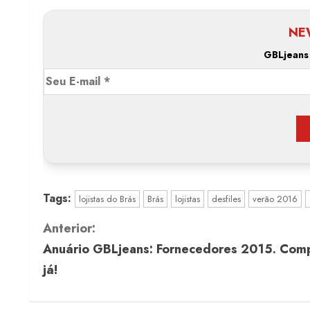
NE
GBLjeans
Tags:
lojistas do Brás
Brás
lojistas
desfiles
verão 2016
C
Anterior:
Anuário GBLjeans: Fornecedores 2015. Com
o
já!
n