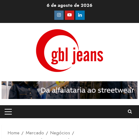
Skip
6 de agosto de 2026
to
Instagram
Youtube
Linkedin
content
Primary
Menu
Home
Mercado
Negócios