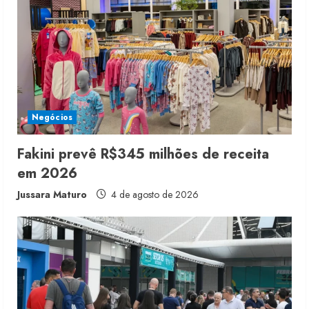
a
d
i
n
Negócios
g
Fakini prevê R$345 milhões de receita
em 2026
Jussara Maturo
4 de agosto de 2026