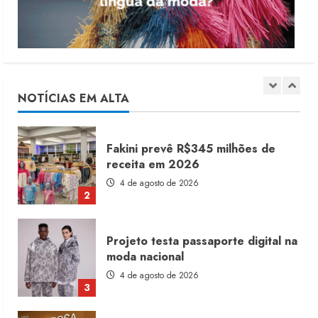
1
Fakini prevê R$345 milhões de
receita em 2026
4 de agosto de 2026
NOTÍCIAS EM ALTA
2
Projeto testa passaporte digital na
moda nacional
4 de agosto de 2026
3
Morena Rosa lança franquia com
estoque consignado
4 de agosto de 2026
4