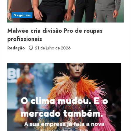
Projeto testa passaporte digital na
moda nacional
Negócios
4 de agosto de 2026
3
Malwee cria divisão Pro de roupas
profissionais
Morena Rosa lança franquia com
estoque consignado
Redação
21 de julho de 2026
4 de agosto de 2026
4
Mercosul-UE prevê transição longa
para vestuário
3 de agosto de 2026
5
Renata Caixeta assume Movimento
Sou de Algodão
5 de agosto de 2026