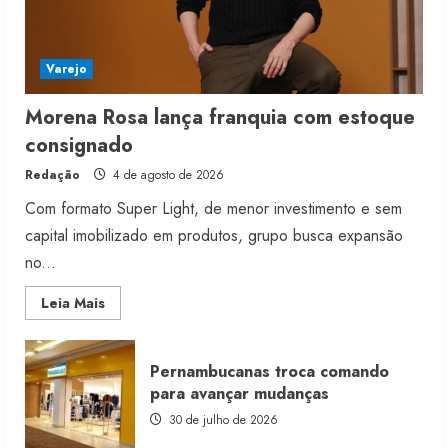
Varejo
Morena Rosa lança franquia com estoque
consignado
Redação
4 de agosto de 2026
Com formato Super Light, de menor investimento e sem
capital imobilizado em produtos, grupo busca expansão
no...
Read
Leia Mais
more
about
Morena
Rosa
Pernambucanas troca comando
lança
franquia
para avançar mudanças
com
estoque
30 de julho de 2026
consignado