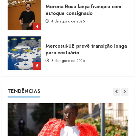
Mercosul-UE prevê transição longa
para vestuário
3 de agosto de 2026
5
Renata Caixeta assume Movimento
Sou de Algodão
5 de agosto de 2026
1
Fakini prevê R$345 milhões de
TENDÊNCIAS
receita em 2026
4 de agosto de 2026
2
Projeto testa passaporte digital na
moda nacional