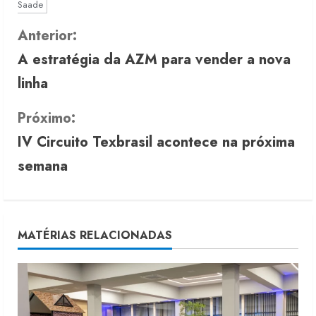
Saade
C
Anterior:
A estratégia da AZM para vender a nova
o
linha
n
Próximo:
t
IV Circuito Texbrasil acontece na próxima
i
semana
n
u
MATÉRIAS RELACIONADAS
e
R
e