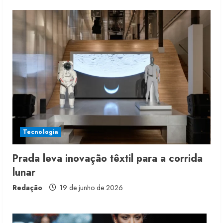
Moda vende US$63,7 bilhões em
produtos licenciados
6 de agosto de 2026
2
Renata Caixeta assume Movimento
Sou de Algodão
Tecnologia
5 de agosto de 2026
3
Prada leva inovação têxtil para a corrida
lunar
Fakini prevê R$345 milhões de
receita em 2026
Redação
19 de junho de 2026
4 de agosto de 2026
4