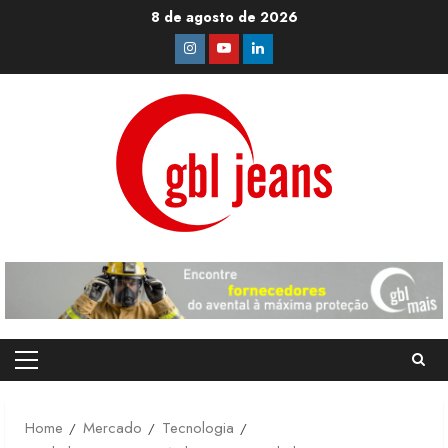
Skip
8 de agosto de 2026
to
Instagram
Youtube
Linkedin
content
Primary
Menu
Home
Mercado
Tecnologia