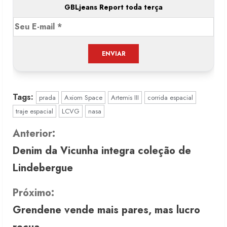
GBLjeans Report toda terça
Tags:
prada
Axiom Space
Artemis III
corrida espacial
traje espacial
LCVG
nasa
C
Anterior:
Denim da Vicunha integra coleção de
o
Lindebergue
n
Próximo:
t
Grendene vende mais pares, mas lucro
i