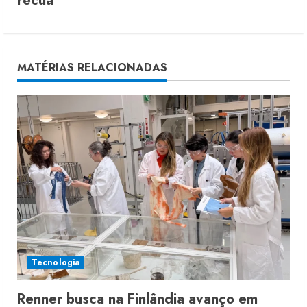
recua
n
u
MATÉRIAS RELACIONADAS
e
R
e
a
d
i
n
Tecnologia
g
Renner busca na Finlândia avanço em