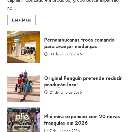
capital imobilizado em produtos, grupo busca expansão
no...
Read
Leia Mais
more
about
Morena
Rosa
Pernambucanas troca comando
lança
franquia
para avançar mudanças
com
estoque
30 de julho de 2026
consignado
Original Penguin pretende reduzir
produção local
21 de julho de 2026
Plié mira expansão com 20 novas
franquias em 2026
7 de julho de 2026