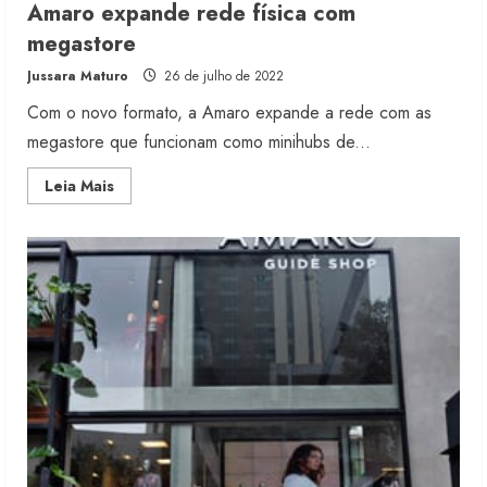
Amaro expande rede física com
megastore
Jussara Maturo
26 de julho de 2022
Com o novo formato, a Amaro expande a rede com as
megastore que funcionam como minihubs de...
Read
Leia Mais
more
about
Amaro
expande
rede
física
com
megastore
Renata Caixeta assume Movimento
Sou de Algodão
5 de agosto de 2026
2