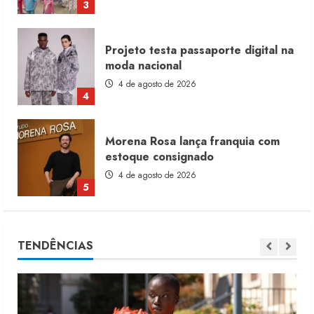
4
Morena Rosa lança franquia com
estoque consignado
4 de agosto de 2026
5
Moda vende US$63,7 bilhões em
produtos licenciados
6 de agosto de 2026
1
Renata Caixeta assume Movimento
TENDÊNCIAS
Sou de Algodão
5 de agosto de 2026
2