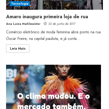
Tecnologia
Fakini prevê R$345 milhões de
Amaro inaugura primeira loja de rua
receita em 2026
Ana Luiza Mahlmeister
22 de junho de 2017
4 de agosto de 2026
3
Comércio eletrônico de moda feminina abre ponto na rua
Oscar Freire, na capital paulista, e já conta...
Projeto testa passaporte digital na
Read
Leia Mais
moda nacional
more
about
4 de agosto de 2026
Amaro
4
inaugura
primeira
loja
de
rua
Morena Rosa lança franquia com
estoque consignado
4 de agosto de 2026
5
Moda vende US$63,7 bilhões em