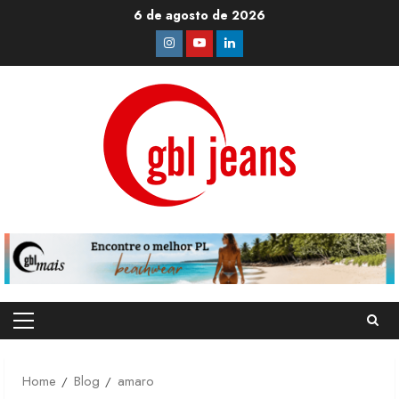
Skip
6 de agosto de 2026
to
Instagram
Youtube
Linkedin
content
Primary
Menu
Home
Blog
amaro