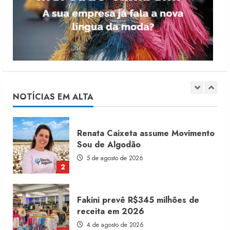
produtos licenciados
6 de agosto de 2026
1
Renata Caixeta assume Movimento
Sou de Algodão
5 de agosto de 2026
NOTÍCIAS EM ALTA
2
Fakini prevê R$345 milhões de
receita em 2026
4 de agosto de 2026
3
Projeto testa passaporte digital na
moda nacional
4 de agosto de 2026