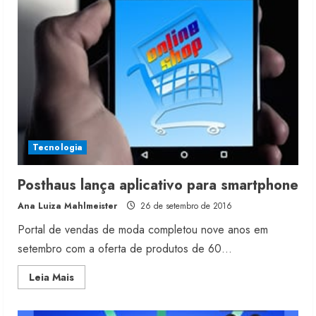
e
venda
por
geolocalização
Tecnologia
Posthaus lança aplicativo para smartphone
Ana Luiza Mahlmeister
26 de setembro de 2016
Portal de vendas de moda completou nove anos em
setembro com a oferta de produtos de 60...
Read
Leia Mais
more
about
Posthaus