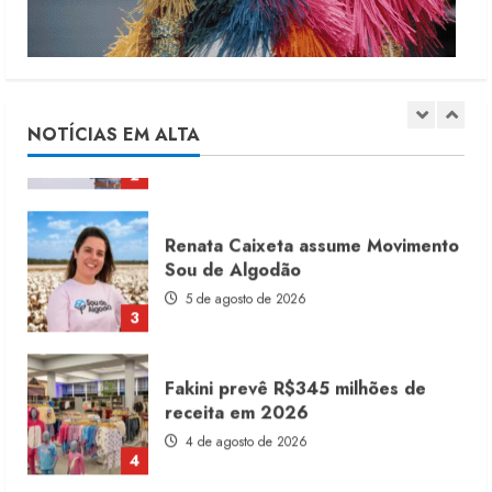
Moda vende US$63,7 bilhões em
produtos licenciados
6 de agosto de 2026
NOTÍCIAS EM ALTA
2
Renata Caixeta assume Movimento
Sou de Algodão
5 de agosto de 2026
3
Fakini prevê R$345 milhões de
receita em 2026
4 de agosto de 2026
4