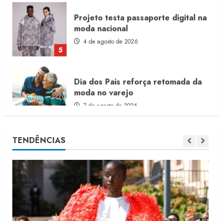
Projeto testa passaporte digital na
moda nacional
4 de agosto de 2026
5
Dia dos Pais reforça retomada da
moda no varejo
7 de agosto de 2026
1
Moda vende US$63,7 bilhões em
TENDÊNCIAS
produtos licenciados
6 de agosto de 2026
2
Renata Caixeta assume Movimento
Sou de Algodão
5 de agosto de 2026