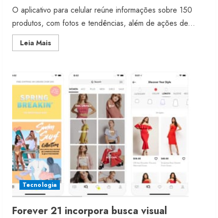
O aplicativo para celular reúne informações sobre 150
produtos, com fotos e tendências, além de ações de...
Read
Leia Mais
more
about
Vicunha
lança
app
com
simulador
3D
Tecnologia
Forever 21 incorpora busca visual