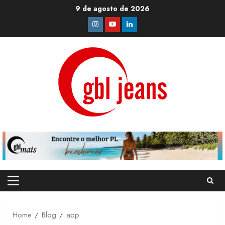
Skip
9 de agosto de 2026
to
Instagram
Youtube
Linkedin
content
Primary
Menu
Home
Blog
app