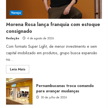
Varejo
Morena Rosa lança franquia com estoque
consignado
Redação
4 de agosto de 2026
Com formato Super Light, de menor investimento e sem
capital imobilizado em produtos, grupo busca expansão
no...
Read
Leia Mais
more
about
Morena
Rosa
Pernambucanas troca comando
lança
franquia
para avançar mudanças
com
estoque
30 de julho de 2026
consignado