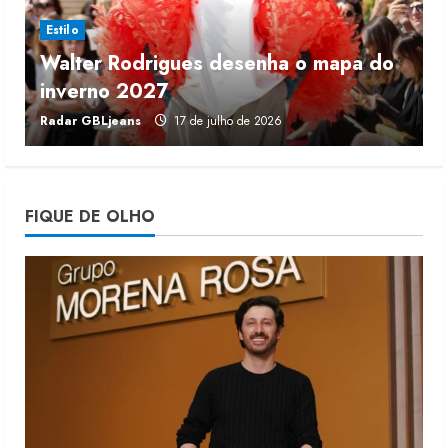
3
Estilo
Walter Rodrigues desenha o mapa do
Fakini prevê R$345 milhões de
inverno 2027
r
receita em 2026
Radar GBLjeans
17 de julho de 2026
J
4 de agosto de 2026
4
Projeto testa passaporte digital na
FIQUE DE OLHO
moda nacional
4 de agosto de 2026
5