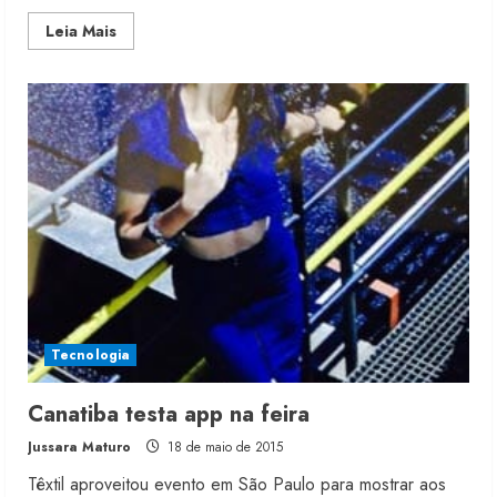
Read
Leia Mais
more
about
Linx
mostra
loja
do
futuro
em
evento
Moda vende US$63,7 bilhões em
Tecnologia
produtos licenciados
6 de agosto de 2026
Canatiba testa app na feira
2
Jussara Maturo
18 de maio de 2015
Têxtil aproveitou evento em São Paulo para mostrar aos
Renata Caixeta assume Movimento