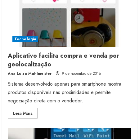
Tecnologia
Aplicativo facilita compra e venda por
geolocalização
Ana Luiza Mahlmeister
9 de novembro de 2016
Sistema desenvolvido apenas para smartphone mostra
produtos disponíveis nas proximidades e permite
negociação direta com o vendedor.
Read
Leia Mais
more
about
Aplicativo
facilita
compra