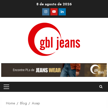
Skip
8 de agosto de 2026
to
Instagram
Youtube
Linkedin
content
Primary
Menu
Home
Blog
Asap