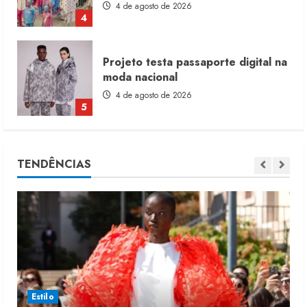
4 de agosto de 2026
4
Projeto testa passaporte digital na
moda nacional
4 de agosto de 2026
5
Dia dos Pais reforça retomada da
TENDÊNCIAS
moda no varejo
7 de agosto de 2026
1
Moda vende US$63,7 bilhões em
produtos licenciados
6 de agosto de 2026
2
Estilo