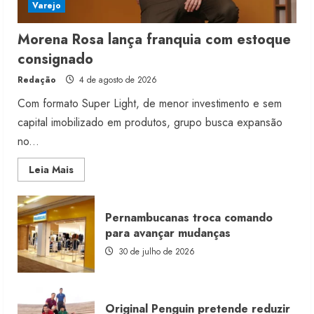
Varejo
Morena Rosa lança franquia com estoque
consignado
Redação
4 de agosto de 2026
Com formato Super Light, de menor investimento e sem
capital imobilizado em produtos, grupo busca expansão
no...
Read
Leia Mais
more
about
Morena
Rosa
Pernambucanas troca comando
lança
franquia
para avançar mudanças
com
estoque
30 de julho de 2026
consignado
Original Penguin pretende reduzir