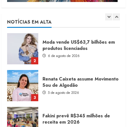
Dia dos Pais reforça retomada da
moda no varejo
7 de agosto de 2026
NOTÍCIAS EM ALTA
1
Moda vende US$63,7 bilhões em
produtos licenciados
6 de agosto de 2026
2
Renata Caixeta assume Movimento
Sou de Algodão
5 de agosto de 2026
3
Fakini prevê R$345 milhões de
receita em 2026