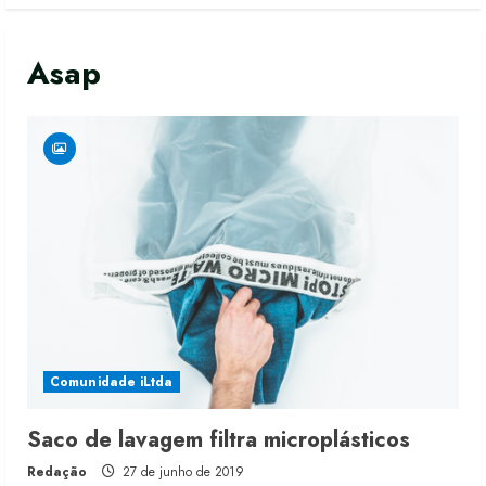
Asap
Comunidade iLtda
Moda vende US$63,7 bilhões em
Saco de lavagem filtra microplásticos
produtos licenciados
Redação
27 de junho de 2019
6 de agosto de 2026