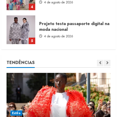
4 de agosto de 2026
4
Projeto testa passaporte digital na
moda nacional
4 de agosto de 2026
5
Dia dos Pais reforça retomada da
TENDÊNCIAS
moda no varejo
7 de agosto de 2026
1
Moda vende US$63,7 bilhões em
produtos licenciados
6 de agosto de 2026
2
Estilo