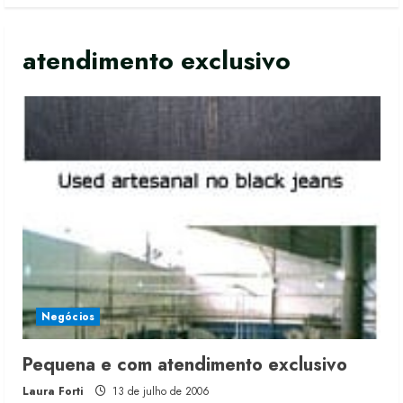
atendimento exclusivo
Negócios
Moda vende US$63,7 bilhões em
Pequena e com atendimento exclusivo
produtos licenciados
Laura Forti
13 de julho de 2006
6 de agosto de 2026