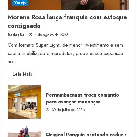
Varejo
Morena Rosa lança franquia com estoque
consignado
Redação
4 de agosto de 2026
Com formato Super Light, de menor investimento e sem
capital imobilizado em produtos, grupo busca expansão
no...
Read
Leia Mais
more
about
Morena
Rosa
Pernambucanas troca comando
lança
franquia
para avançar mudanças
com
estoque
30 de julho de 2026
consignado
Original Penguin pretende reduzir