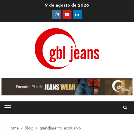
Skip
9 de agosto de 2026
to
Instagram
Youtube
Linkedin
content
Primary
Menu
Home
Blog
atendimento exclusivo