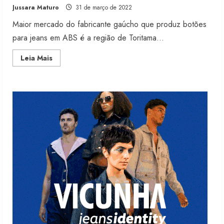
Jussara Maturo
31 de março de 2022
4 de agosto de 2026
2
Maior mercado do fabricante gaúcho que produz botões
para jeans em ABS é a região de Toritama...
Projeto testa passaporte digital na
Read
Leia Mais
moda nacional
more
about
4 de agosto de 2026
Empresa
3
produz
botões
para
jeans
em
Morena Rosa lança franquia com
ABS
estoque consignado
4 de agosto de 2026
4
Mercosul-UE prevê transição longa
para vestuário
3 de agosto de 2026
5