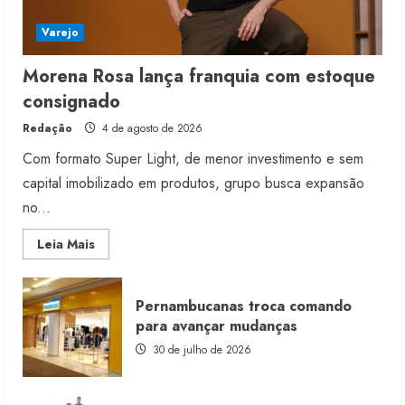
Varejo
Morena Rosa lança franquia com estoque
consignado
Redação
4 de agosto de 2026
Com formato Super Light, de menor investimento e sem
capital imobilizado em produtos, grupo busca expansão
no...
Read
Leia Mais
more
about
Morena
Rosa
Pernambucanas troca comando
lança
franquia
para avançar mudanças
com
estoque
30 de julho de 2026
consignado