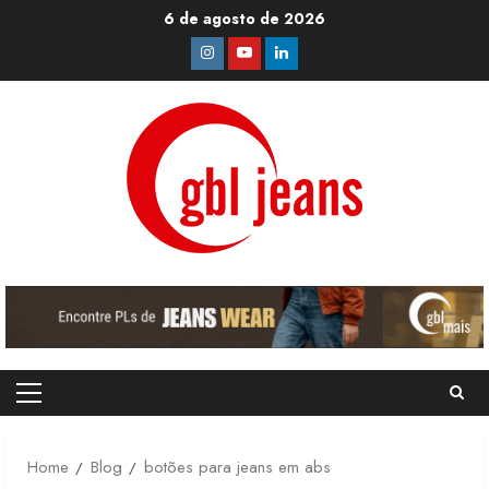
Skip
6 de agosto de 2026
to
Instagram
Youtube
Linkedin
content
Primary
Menu
Home
Blog
botões para jeans em abs