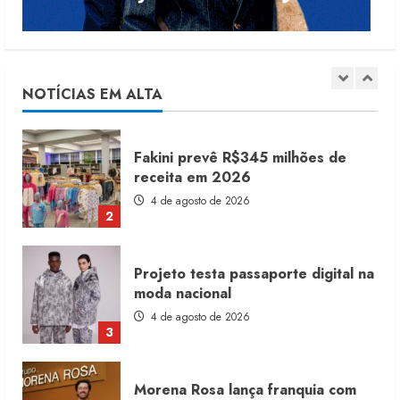
Renata Caixeta assume Movimento
Sou de Algodão
5 de agosto de 2026
NOTÍCIAS EM ALTA
1
Fakini prevê R$345 milhões de
receita em 2026
4 de agosto de 2026
2
Projeto testa passaporte digital na
moda nacional
4 de agosto de 2026
3
Morena Rosa lança franquia com