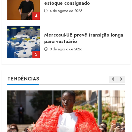
estoque consignado
4 de agosto de 2026
4
Mercosul-UE prevê transição longa
para vestuário
3 de agosto de 2026
5
Renata Caixeta assume Movimento
TENDÊNCIAS
Sou de Algodão
5 de agosto de 2026
1
Fakini prevê R$345 milhões de
receita em 2026
4 de agosto de 2026
2