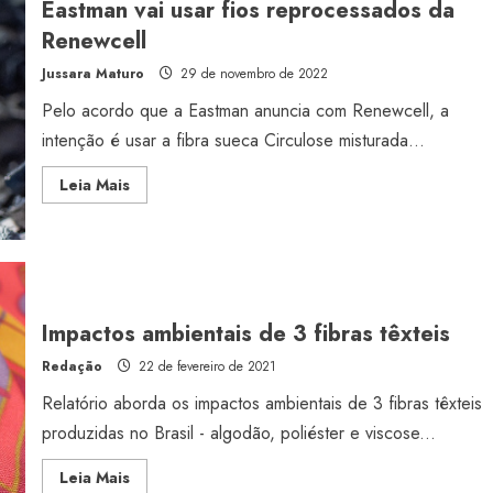
Eastman vai usar fios reprocessados da
EUA
Renewcell
Jussara Maturo
29 de novembro de 2022
Pelo acordo que a Eastman anuncia com Renewcell, a
intenção é usar a fibra sueca Circulose misturada...
Read
Leia Mais
more
about
Eastman
vai
usar
fios
reprocessados
da
Renewcell
Impactos ambientais de 3 fibras têxteis
Redação
22 de fevereiro de 2021
Relatório aborda os impactos ambientais de 3 fibras têxteis
produzidas no Brasil - algodão, poliéster e viscose...
Read
Leia Mais
more