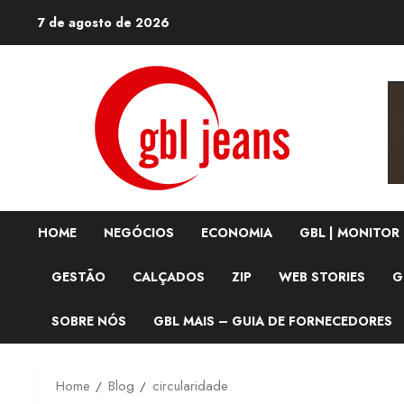
Skip
7 de agosto de 2026
to
content
HOME
NEGÓCIOS
ECONOMIA
GBL | MONITOR
GESTÃO
CALÇADOS
ZIP
WEB STORIES
G
SOBRE NÓS
GBL MAIS – GUIA DE FORNECEDORES
Home
Blog
circularidade