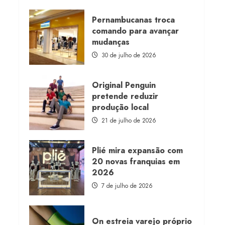
about
Morena
Rosa
Pernambucanas troca
lança
comando para avançar
franquia
com
mudanças
estoque
consignado
30 de julho de 2026
Original Penguin
pretende reduzir
produção local
21 de julho de 2026
Plié mira expansão com
20 novas franquias em
2026
7 de julho de 2026
On estreia varejo próprio