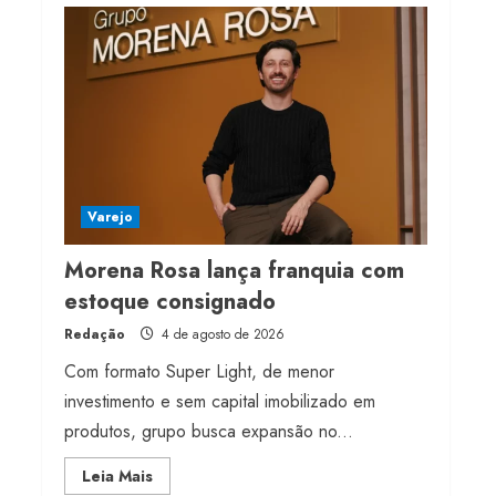
Projeto testa passaporte
digital na moda nacional
4 de agosto de 2026
4
Morena Rosa lança
franquia com estoque
consignado
Varejo
4 de agosto de 2026
5
Morena Rosa lança franquia com
estoque consignado
Redação
4 de agosto de 2026
Com formato Super Light, de menor
investimento e sem capital imobilizado em
produtos, grupo busca expansão no...
Read
Leia Mais
more