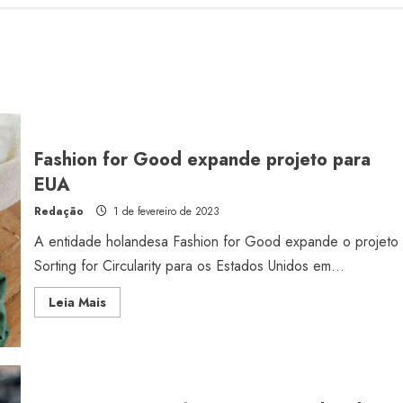
Fashion for Good expande projeto para
EUA
Redação
1 de fevereiro de 2023
A entidade holandesa Fashion for Good expande o projeto
Sorting for Circularity para os Estados Unidos em...
Read
Leia Mais
more
about
Fashion
for
Good
expande
projeto
para