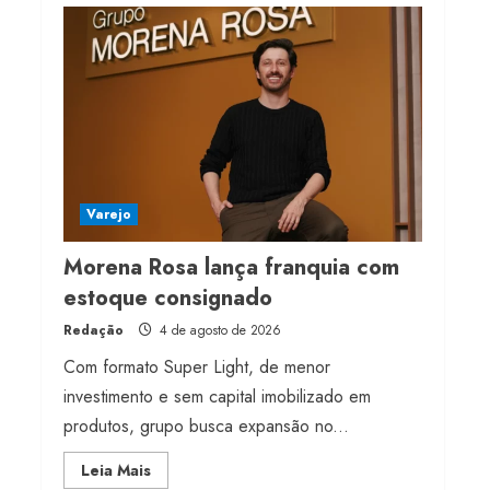
franquia com estoque
consignado
4 de agosto de 2026
4
Mercosul-UE prevê
transição longa para
vestuário
Varejo
3 de agosto de 2026
5
Morena Rosa lança franquia com
estoque consignado
Redação
4 de agosto de 2026
Com formato Super Light, de menor
investimento e sem capital imobilizado em
produtos, grupo busca expansão no...
Read
Leia Mais
more