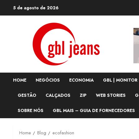
Skip
5 de agosto de 2026
to
content
HOME
NEGÓCIOS
ECONOMIA
GBL | MONITOR
GESTÃO
CALÇADOS
ZIP
WEB STORIES
G
SOBRE NÓS
GBL MAIS – GUIA DE FORNECEDORES
Home
Blog
ecofashion