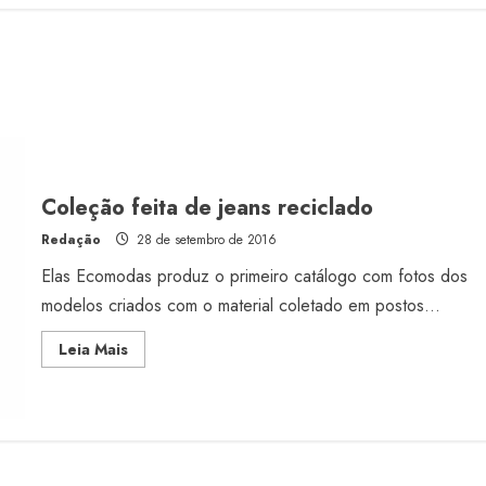
Coleção feita de jeans reciclado
Redação
28 de setembro de 2016
Elas Ecomodas produz o primeiro catálogo com fotos dos
modelos criados com o material coletado em postos...
Read
Leia Mais
more
about
Coleção
feita
de
jeans
reciclado