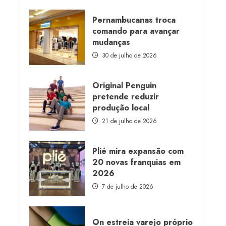
about
Morena
Rosa
Pernambucanas troca
lança
comando para avançar
franquia
com
mudanças
estoque
consignado
30 de julho de 2026
Original Penguin
pretende reduzir
produção local
21 de julho de 2026
Plié mira expansão com
20 novas franquias em
2026
7 de julho de 2026
On estreia varejo próprio