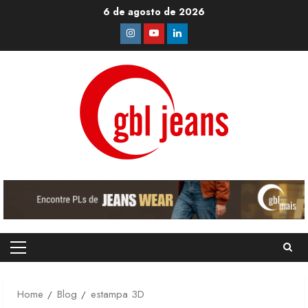
Skip
6 de agosto de 2026
to
Instagram
Youtube
Linkedin
content
Primary
Menu
Home
Blog
estampa 3D