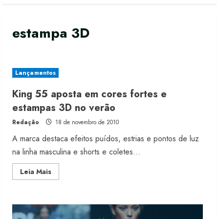
estampa 3D
Lançamentos
King 55 aposta em cores fortes e
Fakini prevê R$345 milhões de
estampas 3D no verão
receita em 2026
Redação
18 de novembro de 2010
4 de agosto de 2026
2
A marca destaca efeitos puídos, estrias e pontos de luz
na linha masculina e shorts e coletes...
Projeto testa passaporte digital na
Read
Leia Mais
moda nacional
more
about
4 de agosto de 2026
King
3
55
aposta
em