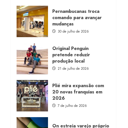
about
Morena
Rosa
Pernambucanas troca
lança
comando para avançar
franquia
com
mudanças
estoque
consignado
30 de julho de 2026
Original Penguin
pretende reduzir
produção local
21 de julho de 2026
Plié mira expansão com
20 novas franquias em
2026
7 de julho de 2026
On estreia varejo próprio