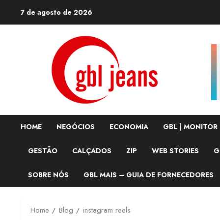
Skip
7 de agosto de 2026
to
content
HOME
NEGÓCIOS
ECONOMIA
GBL | MONITOR
GESTÃO
CALÇADOS
ZIP
WEB STORIES
G
SOBRE NÓS
GBL MAIS – GUIA DE FORNECEDORES
Home
Blog
instagram reels