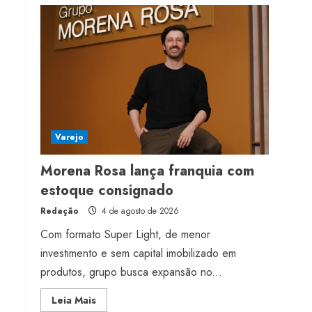
milhões de receita em
2026
4 de agosto de 2026
4
Projeto testa passaporte
digital na moda nacional
4 de agosto de 2026
Varejo
5
Morena Rosa lança franquia com
estoque consignado
Redação
4 de agosto de 2026
Com formato Super Light, de menor
investimento e sem capital imobilizado em
produtos, grupo busca expansão no...
Read
Leia Mais
more