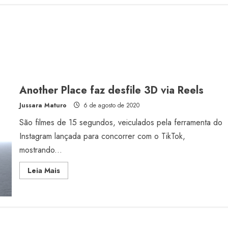
Another Place faz desfile 3D via Reels
Jussara Maturo
6 de agosto de 2020
São filmes de 15 segundos, veiculados pela ferramenta do
Instagram lançada para concorrer com o TikTok,
mostrando...
Read
Leia Mais
more
about
Another
Place
faz
desfile
3D
via