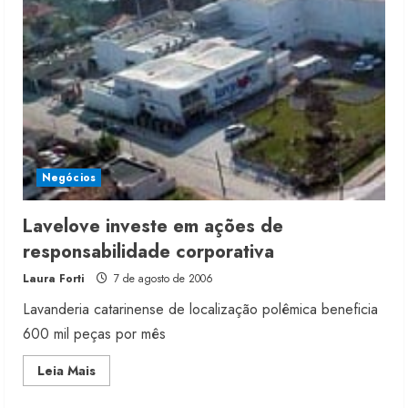
produção
após
chuvas
em
SC
Moda vende US$63,7 bilhões em
produtos licenciados
6 de agosto de 2026
Negócios
2
Lavelove investe em ações de
Renata Caixeta assume Movimento
responsabilidade corporativa
Sou de Algodão
Laura Forti
7 de agosto de 2006
5 de agosto de 2026
3
Lavanderia catarinense de localização polêmica beneficia
600 mil peças por mês
Fakini prevê R$345 milhões de
Read
Leia Mais
receita em 2026
more
about
4 de agosto de 2026