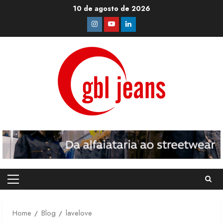
Skip
10 de agosto de 2026
to
Instagram
Youtube
Linkedin
content
Primary
Menu
Home
Blog
lavelove