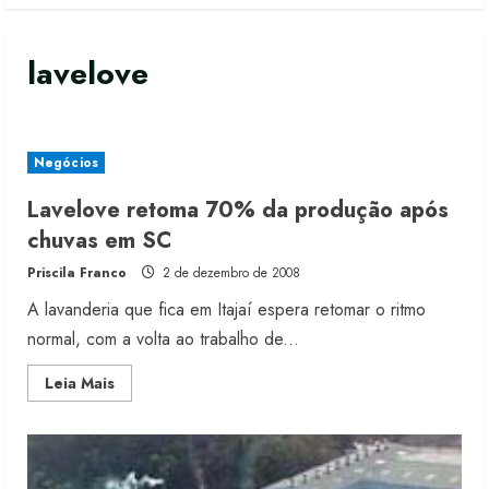
lavelove
Negócios
Lavelove retoma 70% da produção após
chuvas em SC
Priscila Franco
2 de dezembro de 2008
A lavanderia que fica em Itajaí espera retomar o ritmo
normal, com a volta ao trabalho de...
Read
Leia Mais
more
about
Lavelove
retoma
70%
da